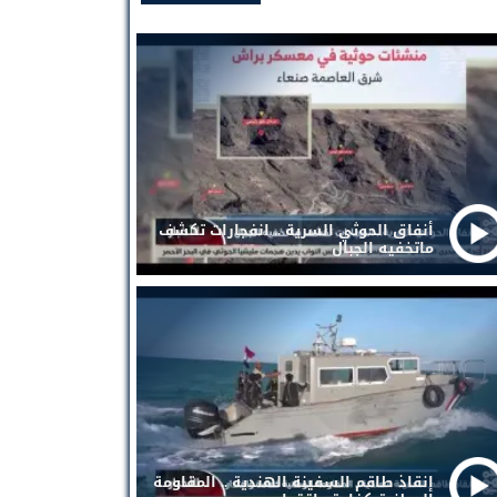
أنفاق الحوثي السرية .. انفجارات تكشف
ماتخفيه الجبال
إنقاذ طاقم السفينة الهندية .. المقاومة