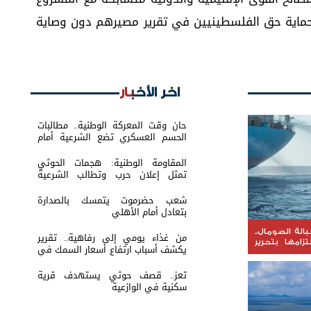
ماية حق الفلسطينيين في تقرير مصيرهم دون وصاية
اخر الأخبار
حان وقت المعركة الوطنية.. مطالبات
الحسم العسكري تضع الشرعية أمام
اختبار القرار
المقاومة الوطنية: هجمات الحوثي
تمثل إعلان حرب وتطالب الشرعية
بتحريك الجبهات
شعب حضرموت يتمسك بالصدارة
بتعادل أمام الأهلي
الة الصومال..
من غذاء يومي إلى رفاهية.. تقرير
تزامها بتحرير
يكشف أسباب ارتفاع أسعار السمك في
عدن
تعز.. قصف حوثي يستهدف قرية
سكنية في الوازعية