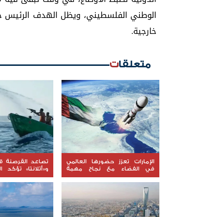
الوطني الفلسطيني، ويظل الهدف الرئيس ح
خارجية.
متعلقات
الإمارات تعزز حضورها العالمي
تصاعد القرصنة قب
في الفضاء مع نجاح مهمة
و«أتلانتا» تؤكد ال
"ليوناف-1"
السفن المحتجزة