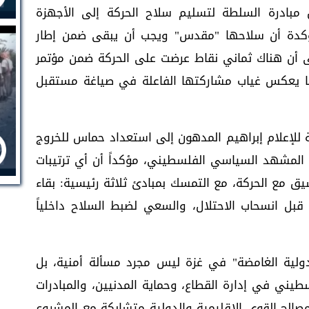
مبادرة السلطة لتسليم سلاح الحركة إلى الأجهزة
مؤكدة أن سلاحها "مقدس" ويجب أن يبقى ضمن إطار
لى أن هناك ثماني نقاط عرضت على الحركة ضمن مؤتمر
م يأتِ بعد، ما يعكس غياب مشاركتها الفاعلة في صياغة مستقبل
للإعلام إبراهيم المدهون إلى استعداد حماس للخروج
المشهد السياسي الفلسطيني، مؤكداً أن أي ترتيبات
يق مع الحركة، مع التمسك بمبادئ ثلاثة رئيسية: بقاء
قبل انسحاب الاحتلال، والسعي لضبط السلاح داخلياً
دولية الغامضة" في غزة ليس مجرد مسألة أمنية، بل
لسطيني في إدارة القطاع، وحماية المدنيين، والمبادرات
الح القوى الإقليمية والدولية متشابكة مع المشروع