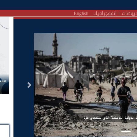
يوهات
انفوجرافيك
English
اشتر
التالى
 الدولية الغامضة" التي ستحمي غزة