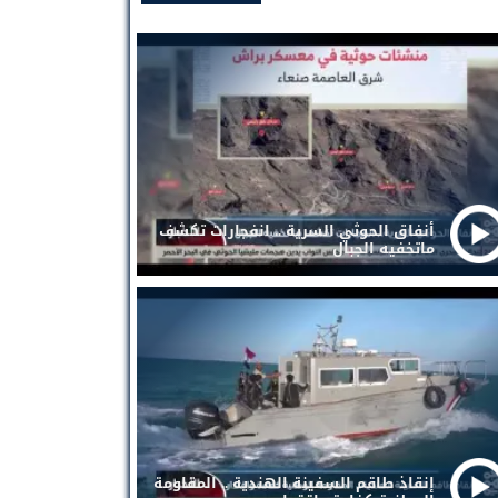
أنفاق الحوثي السرية .. انفجارات تكشف
ماتخفيه الجبال
إنقاذ طاقم السفينة الهندية .. المقاومة