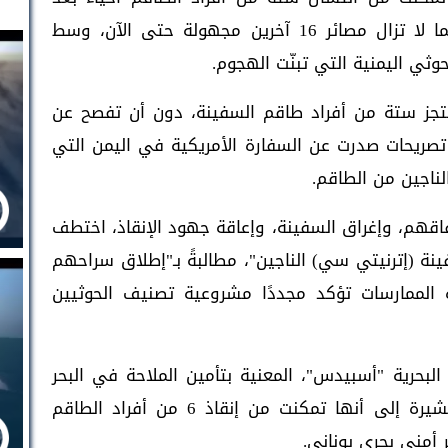
قضائهم أكثر من 24 ساعة في المياه، فيما لا تزال مصائر 16 آخرين مجهولة حتى الآن، وسط
ثي اليمنية التي تبنّت الهجوم.
تجز ستة من أفراد طاقم السفينة، دون أن تفصح عن
تصريحات صدرت عن السفارة الأمريكية في اليمن التي
ناجين من الطاقم.
قهم، وإغراق السفينة، وإعاقة جهود الإنقاذ، اختطف
ينة (إترنيتي سي) الناجين"، مطالبةً بـ"إطلاق سراحهم
الممارسات تؤكد مجددًا مشروعية تصنيف الحوثيين
بحرية "أسبيدس"، المعنية بتأمين الملاحة في البحر
الأحمر، أنها ساهمت في عمليات الإنقاذ، مشيرة إلى أنها تمكنت من إنقاذ 6 من أفراد الطاقم
 أمني بحري يوناني.