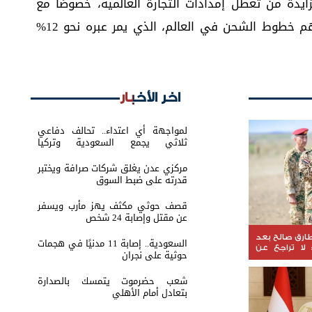
يدة من تعطل إمدادات التجارة العالمية، خصوصًا مع
تنامي التهديدات المتكررة على واحد من أهم خطوط الشحن في العالم، الذي يمر عبره نحو 12%
اخر الأخبار
لمواجهة أي اعتداء.. تحالف دفاعي
ثلاثي يجمع السعودية وتركيا
وباكستان
مركزي عدن يغلق شركات صرافة ويختبر
قدرته على ضبط السوق
قصف حوثي مكثف يهز مأرب ويسفر
عن مقتل وإصابة 24 شخص
ارق صالح بعد
السعودية.. إصابة 11 مدنيًا في هجمات
لا تراجع عن
حوثية على نجران
شعب حضرموت يتمسك بالصدارة
بتعادل أمام الأهلي