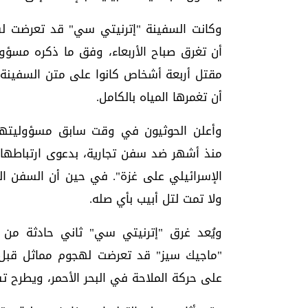
وكانت السفينة "إترنيتي سي" قد تعرضت لسل
أن تغرق صباح الأربعاء، وفق ما ذكره مسؤو
مقتل أربعة أشخاص كانوا على متن السفينة
أن تغمرها المياه بالكامل.
وأعلن الحوثيون في وقت سابق مسؤوليتهم
منذ أشهر ضد سفن تجارية، بدعوى ارتباطها ب
الإسرائيلي على غزة". في حين أن السفن الت
ولا تمت لتل أبيب بأي صله.
ويُعد غرق "إترنيتي سي" ثاني حادثة من
"ماجيك سيز" قد تعرضت لهجوم مماثل قبل أ
على حركة الملاحة في البحر الأحمر، ويطرح تس