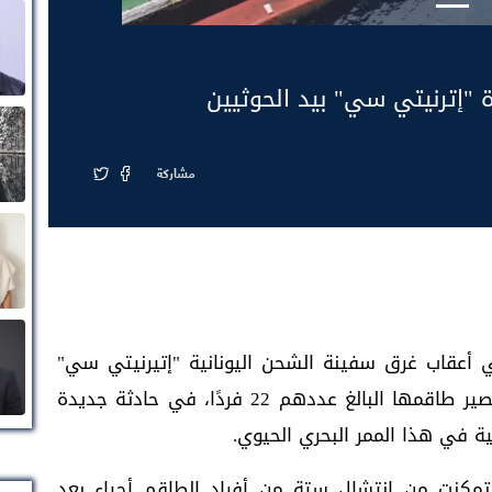
ة "إترنيتي سي" بيد الحوثيين
مشاركة
ي أعقاب غرق سفينة الشحن اليونانية "إتيرنيتي سي"
في البحر الأحمر، وسط أنباء متضاربة حول مصير طاقمها البالغ عددهم 22 فردًا، في حادثة جديدة
ة في هذا الممر البحري الحيوي.
 تمكنت من انتشال ستة من أفراد الطاقم أحياء بعد