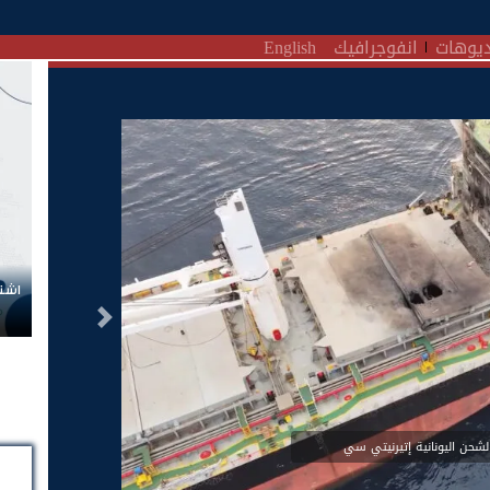
يوهات
انفوجرافيك
English
اشتر
التالى
شحن اليونانية إتيرنيتي سي