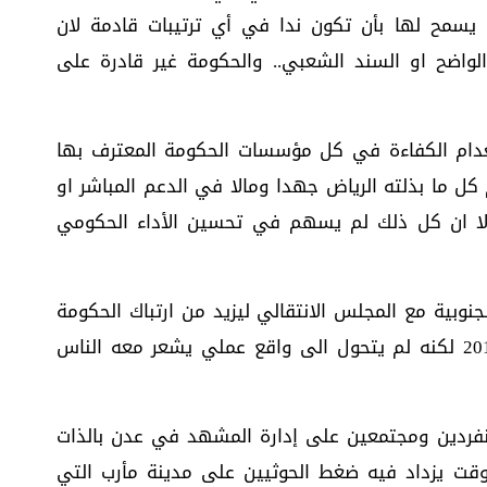
 يسمح لها بأن تكون ندا في أي ترتيبات قادمة لان
الواضح او السند الشعبي.. والحكومة غير قادرة على
دام الكفاءة في كل مؤسسات الحكومة المعترف بها
 كل ما بذلته الرياض جهدا ومالا في الدعم المباشر او
 الا ان كل ذلك لم يسهم في تحسين الأداء الحكومي
نوبية مع المجلس الانتقالي ليزيد من ارتباك الحكومة
رغم الاتفاق الموقع بينهما في 5 نوفمبر 2019 لكنه لم يتحول الى واقع عملي يشعر معه الناس
منفردين ومجتمعين على إدارة المشهد في عدن بالذات
وقت يزداد فيه ضغط الحوثيين على مدينة مأرب التي