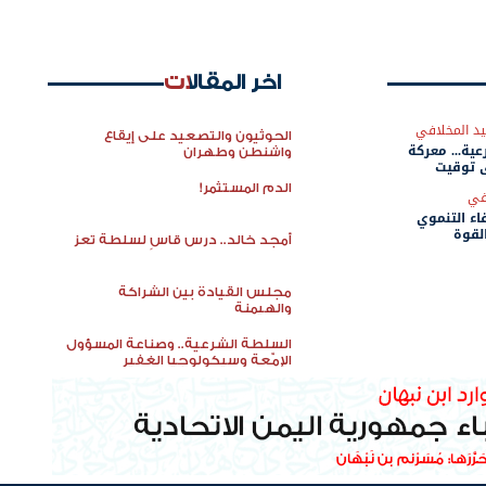
اخر المقالات
د المخلافي
الحوثيون والتصعيد على إيقاع
عية... معركة
واشنطن وطهران
 توقيت
الدم المستثمر!
في
اء التنموي
لقوة
أمجد خالد.. درس قاسٍ لسلطة تعز
مجلس القيادة بين الشراكة
والهيمنة
السلطة الشرعية.. وصناعة المسؤول
الإمّعة وسيكولوجيا الغفير