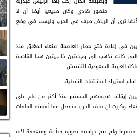
وبطبيعة الحال رحب بها الرئيس عبدربه
منصور هادي وكان طبيعيا أيضا أن لا
ة لأنها ترى أن الرياض طرف في الحرب وليست في وضع
يين في إعادة فتح مطار العاصمة صنعاء المغلق منذ
ات التجارية التي كانت تذهب الى وجهتين خارجيتين هما القاهرة
كة العربية السعودية للتفتيش.
امام استيراد المشتقات النفطية.
ثيين إيقاف هجومهم المستمر منذ أكثر من عام على
اء وكررت ان ملف الحرب منفصل عما أسمته الملفات
متسرعا ولم تتم دراسته بصورة متأنية ومتعمقة لأنه