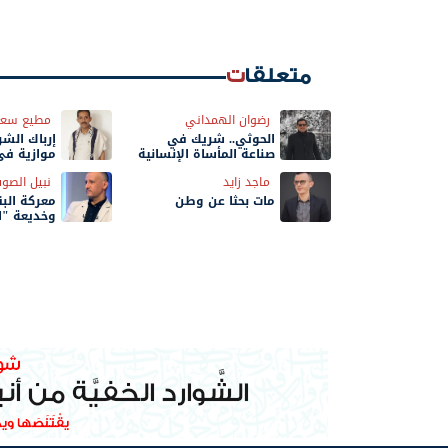
متعلقات
رضوان الهمداني
مطيع سعي
الحوثي.. شريك في
إرباك الشر
صناعة المأساة الإنسانية
موازية في
الحسم
ماجد زايد
نبيل الصو
مات بحثًا عن وطن
معركة البق
وخديعة "ا
المطلقة"!