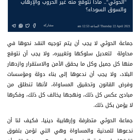
"الحوثي".. ماذا نتوقع منه غير الحروب والإرهاب
والسوق السوداء؟
مشاركة
Thursday 22 April 2021 الساعة 12:53 am
جماعة الحوثي لا يجب أن يتم توجيه النقد نحوها في
محاولة لتعديل سلوكها وتغييره، ولا يجب أن نتوقع
منها كل جميل وكل ما يحقق الأمن والاستقرار وازدهار
البلاد، ولا يجب أن ندعوها إلى بناء دولة ومؤسسات
وفرض القانون وتحقيق المساواة، لأنها تنطلق من
مبادئ عكس كل ذلك، ونهجها يخالف كل ذلك، وفكرها
لا يؤمن بكل ذلك.
جماعة الحوثي متطرفة وإرهابية دينيا، فكيف لنا أن
ندعوها للمدنية والمساواة وهي التي تؤمن بتفوق