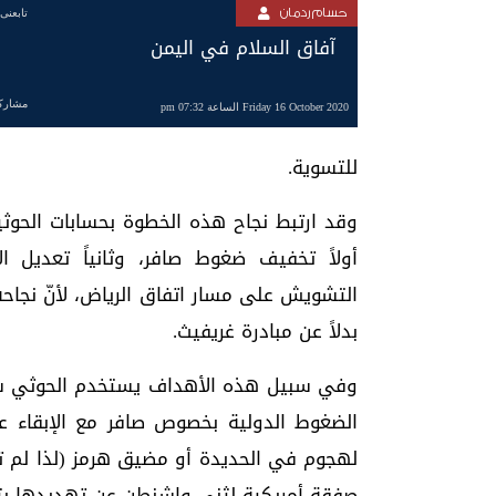
حسام ردمان
تابعنى
آفاق السلام في اليمن
مشارك
Friday 16 October 2020 الساعة 07:32 pm
للتسوية.
أولاً تخفيف ضغوط صافر، وثانياً تعديل ال
التشويش على مسار اتفاق الرياض، لأنّ نجاح
بدلاً عن مبادرة غريفيث.
وفي سبيل هذه الأهداف يستخدم الحوثي سياس
الضغوط الدولية بخصوص صافر مع الإبقاء ع
لهجوم في الحديدة أو مضيق هرمز (لذا لم تق
صفقة أمريكية لثني واشنطن عن تهديدها بتص