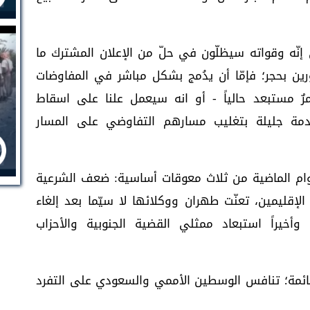
نّه وقواته سيظلّون في حلّ من الإعلان المشترك ما
ين بحجر؛ فإمّا أن يدُمج بشكل مباشر في المفاوضات
أمرٌ مستبعد حالياً - أو انه سيعمل علنا على اسقاط
خدمة جليلة بتغليب مسارهم التفاوضي على المسار
وام الماضية من ثلاث معوقات أساسية: ضعف الشرعية
الإقليمين، تعنّت طهران ووكلائها لا سيّما بعد إلغاء
أخيراً استبعاد ممثلي القضية الجنوبية والأحزاب
قائمة؛ تنافس الوسطين الأممي والسعودي على التفرد