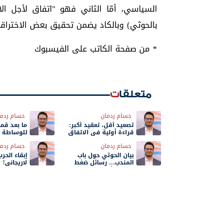
السياسي، أمّا الثاني فهو "اتفاق لأجل ال
بالحوثي) وبالكاد يضمن تحقيق بعض الاختراقات
* من صفحة الكاتب على الفيسبوك
متعلقات
حسام ردمان
حسام ردما
تصعيد أقل، تعقيد أكبر:
ما بعد قمة
قراءة أولية في الاتفاق
للوساطة م
الإيراني–الأمريكي
حسام ردمان
حسام ردما
بيان الحوثي حول باب
إبقاء الحر
المندب… رسائل ضغط
لاريجاني!
إيرانية بأدوات يمنية