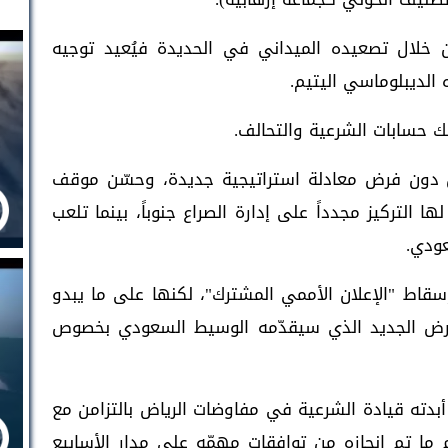
ن خلال تصعيده الميداني في الحديدة فيُعيد توجيه
الديبلوماسي اليتيم.
ك حسابات الشرعية والتحالف.
ال دون فرض معادلة استراتيجية جديدة، وحسّن موقف
 التركيز مجدداً على إدارة الصراع جنوباً، بينما تلعب
عودي.
قاط "الإعلان الأممي المشترك"، لكنها على ما يبدو
لعرض الجديد الذي سيقدّمه الوسيط السعودي بخصوص
أبدته قيادة الشرعية في مفاوضات الرياض بالتزامن مع
 ما تم انجازه من توافقات مهمّه على مدار الأسابيع