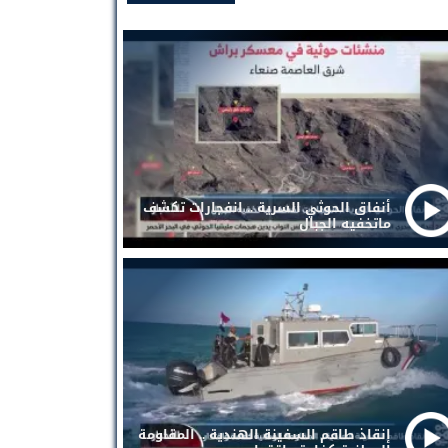
أنفاق الحوثي السرية .. انفجارات تكشف
ماتخفيه الجبال
إنقاذ طاقم السفينة الهندية .. المقاومة