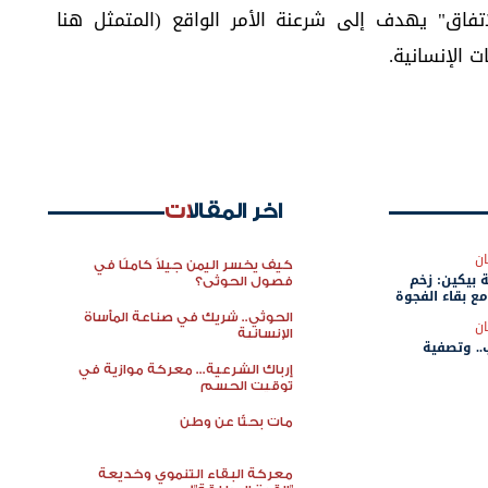
اتفاق" يهدف إلى شرعنة الأمر الواقع (المتمثل هنا
 الإنسانية.
اخر المقالات
ن
كيف يخسر اليمن جيلاً كاملًا في
 بيكين: زخم
فصول الحوثي؟
ع بقاء الفجوة
الحوثي.. شريك في صناعة المأساة
ن
الإنسانية
ب.. وتصفية
إرباك الشرعية... معركة موازية في
توقيت الحسم
مات بحثًا عن وطن
معركة البقاء التنموي وخديعة