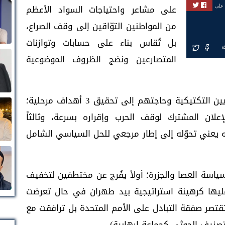
على مشاعر واحتياجات السواد الأعظم
 على
من المواطنين التوّاقين إلى وقف الصراع،
بل تُقاس بناء على حسابات وتوازنات
ة
المتصارعين ونضج الظروف الموضوعية
وقد ارتبط نجاح هذه الخطوة بحسابات الحوثيين التكتيكية وحاجتهم إلى تحقيق 3 أهداف مرحلية؛
إعلان المشترك لوقف الحرب وإقراره بسرعة، وثالثاً
ه يعني تحوّله إلى إطار مرجعي للحل السياسي الشامل
ة العصا والجزرة؛ أولاً يفُرج عن مختطفين لتخفيف
ليها كرهينة استراتيجية بيد طهران في حال تعرضت
تصر صفقة التبادل على الأمم المتحدة بل ترافقت مع
نيف الحوثي كجماعة إرهابية).