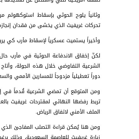
وثانياً يلوح الحوثي بإسقاط استوكهولم م
تحركات غريفيث الذي يخشى من فقدان إنجازه 
وأخيراً يستميت عسكرياً لإسقاط مأرب كي يرب
لكنّ إخفاق الاندفاعة الحوثية في مأرب ح
الشرعية التفاوضي خلال هذه الجولة، وأتاح لها
دوراً تعطيلياً مزدوجاً للمسارين الأممي والس
ومن المتوقع أن تمضي الشرعية قُدماً في إس
تربط رفضها النهائي لمقترحات غريفيث با
الملف الأمني لاتفاق الرياض.
ومن هنا يُمكن قراءة التصلب المفاجئ الذي 
زيارة غريفيث للعاصمة السعودية، وذلك برغم