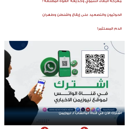
معركة البقاء التنموي وخديعة "القوة المطلقة"!
الحوثيون والتصعيد على إيقاع واشنطن وطهران
الدم المستثمر!
اشترك الآن في قناة الواتساب لـ نيوزيمن