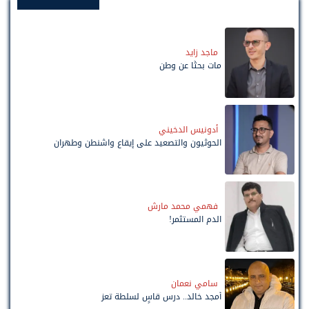
ماجد زايد
مات بحثًا عن وطن
أدونيس الدخيني
الحوثيون والتصعيد على إيقاع واشنطن وطهران
فهمي محمد مارش
الدم المستثمر!
سامي نعمان
أمجد خالد.. درس قاسٍ لسلطة تعز