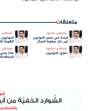
متعلقات
مصطفى محمود
مصطفى م
قراءة في مصير الحوثيين
الحوثيون..
في حال سقوط المركز
الهوية الق
في طهران
مصطفى محمود
مصطفى م
«مأزق الحوثيين»
ماذا يعني 
باستهداف 
حوثية؟