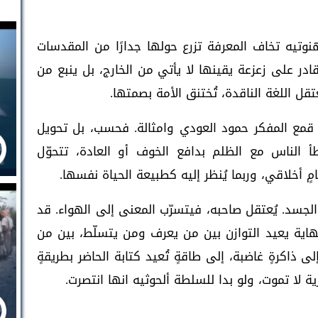
وتيه تخاف المعرفة تزرع حولها جدارًا من المقدسات
لقادر على زعزعة يقينها لا يأتي من الخارج، بل ينبع من
قل اللغة الناقدة، تُختنق الأمة بصمتها.
مع المفكر حمود العودي وامثالة. فحسب، بل تحويل
 الناس مع الظلم بدافع الخوف أو العادة، تتحوّل
ٍ أخلاقي، وربما يُنظر إليه كطبيعة الحياة نفسها.
 الجسد. يُعتقل صاحبه، فيتسرّب المعنى إلى الهواء. قد
نهاية يعيد التوازن بين من يعرف ومن يتسلّط، بين من
 ذاكرةٍ غاضبة، إلى طاقةٍ تُعيد كتابة الحاضر بطريقةٍ
 لا تموت، ولو بدا للسلطة ألحوثيه انها انتصرت.