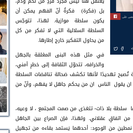
يُعتقل هنا ليس مجرد فردٍ من لحم ودم،
بل (فكرة) فكرةُ أنّ الفهم يمكن أن
بعنى على
يكون سلطة موازية. لهذا، تتوجّس
السلطة السلالية التي لا تفكر من كل
من يحاول التفكير خارج إطارها.
ة
في مثل هذه البنى المغلقة بالجهل
والخرافه، تتحوّل الثقافة إلى خطرٍ أمني،
فة تُصبح تهديدًا لأنها تكشف ضحالة تناقضات السلطة
 ان يقول الناس ان من يحكم جاهل لا يفهم، وأنّ من
السلطة الحوثيه السلاليه تخاف السؤال،لإنها سلطة بلا ذات٠ تتغذى من صمت المجتمع ، لا وعيه،
ن اتفاقٍ عقلاني. ولهذا، فإن الصراع بين الجاهل
نمطين من الوجود: أحدهما يَستمد بقاءه من تجهيل