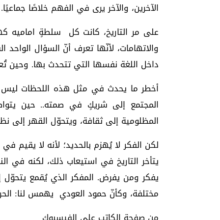
الآخرين، والآخر يرى في الفهم خلاصًا جماعيًا.
على مر التاريخ، كانت كل سلطةٍ اماميه كهن
والاتهامات، لأنّها تعرف أنّ السؤال الواحد ا
داخل اللغة نفسها التي تتحدث بها. وحين تُعت
أخطر ما يحدث في مثل هذه اللحظات ليس ق
المجتمع إلى شريكٍ في صمته.. حين يتواطأ
المظلومية إلى ثقافة، ويتحوّل القهر إلى نظام
لكن الفكر لا يُهزم بالحديد؛ لأنه لا يقيم في
يتأخر التاريخ في استيعاب ذلك، لكنه في ال
يفكر ومن يفرض. المفكر الذي يُقمع يتحوّل إلى
مختلفة، وكأنّ حمود العودي يهمس لنا: الحرية
من صفحة الكاتب على الفيسبوك