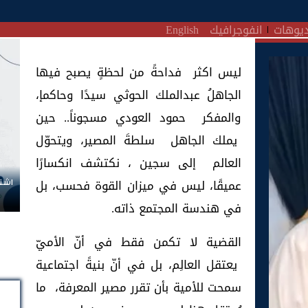
يوهات
انفوجرافيك
English
ليس اكثر فداحةً من لحظةٍ يصبح فيها
الجاهلُ عبدالملك الحوثي سيدًا وحاكمإ،
والمفكر حمود العودي مسجوناً.. حين
يملك الجاهل سلطةَ المصير، ويتحوّل
العالم إلى سجين ، نكتشف انكسارًا
عميقًا، ليس في ميزان القوة فحسب، بل
اشتر
في هندسة المجتمع ذاته.
القضية لا تكمن فقط في أنّ الأميّ
يعتقل العالِم، بل في أنّ بنيةً اجتماعية
سمحت للأمية بأن تقرر مصير المعرفة، ما