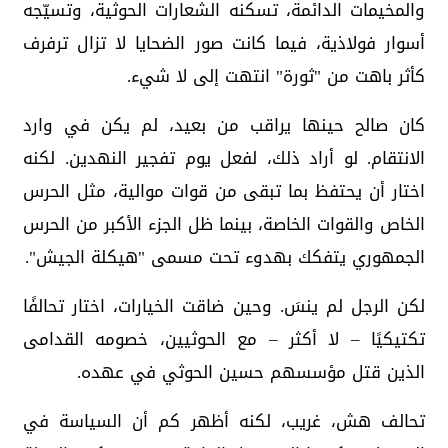
والمخيمات الدائمة، تسكنه الشعارات الحوثية، وتسيّجه
أسوار فولاذية، فيما كانت صور الضحايا لا تزال ترفرف
كأثر باهت من "ثورة" انتهت إلى لا شيء.
كان صالح حينها يراقب من بعيد، لم يكن في وارد
الانتقام. لو أراد ذلك، لفعل يوم تفجير النهدين. لكنه
اختار أن يحتفظ بما تبقى من قوات موالية، مثل الحرس
الخاص والقوات الخاصة، بينما ظل الجزء الأكبر من الحرس
الجمهوري يتفكك بهدوء تحت مسمى "هيكلة الجيش".
لكن الرجل لم ينسَ. وحين ضاقت الخيارات، اختار تحالفًا
تكتيكيًا – لا أكثر – مع الحوثيين، خصومه القدامى
الذين قتل مؤسسهم حسين الحوثي في عهده.
تحالف هش، غريب، لكنه أظهر كم أن السياسة في