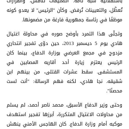
باستقلالية شبه تامة. التعليمات تُناقَش، والقرارات
تُعطَّل، والتعيينات تُرفض. وكأن "الرئيس" لا يعدو كونه
موظفًا في رئاسة جمهورية فارغة من مضمونها.
وتجلّى هذا التمرد بأوضح صوره في محاولة اغتيال
هادي يوم 5 ديسمبر 2013، حين دوّى تفجير انتحاري
مزدوج في مجمع العرضي بوزارة الدفاع، بينما كان
الرئيس يعتزم زيارة أحد أقاربه المصابين في
المستشفى. سقط عشرات القتلى، من بينهم ابن
شقيقه. نجا هادي، لكنه فهم الرسالة: "أنت لست
محصنًا".
وحتى وزير الدفاع الأسبق، محمد ناصر أحمد، لم يسلم
من محاولات الاغتيال المتكررة، أبرزها تفجير استهدف
موكبه أمام وزارة الدفاع. كان الهاجس الأمني ينهش