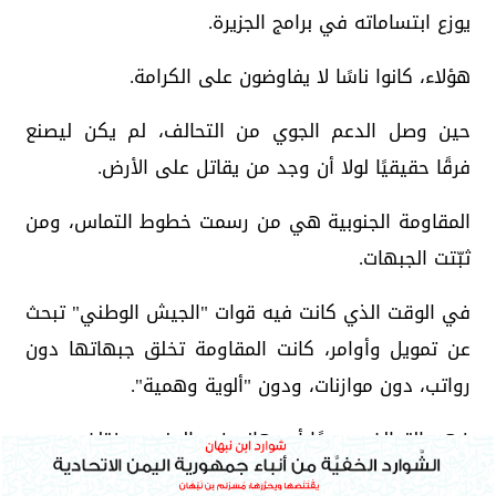
يوزع ابتساماته في برامج الجزيرة.
هؤلاء، كانوا ناسًا لا يفاوضون على الكرامة.
حين وصل الدعم الجوي من التحالف، لم يكن ليصنع
فرقًا حقيقيًا لولا أن وجد من يقاتل على الأرض.
المقاومة الجنوبية هي من رسمت خطوط التماس، ومن
ثبّتت الجبهات.
في الوقت الذي كانت فيه قوات "الجيش الوطني" تبحث
عن تمويل وأوامر، كانت المقاومة تخلق جبهاتها دون
رواتب، دون موازنات، ودون "ألوية وهمية".
فهم التحالف سريعًا أن رهانه في الجنوب مختلف.
هنا، لا وجود لإخوان يساومون، ولا زعماء قبائل يغيرون