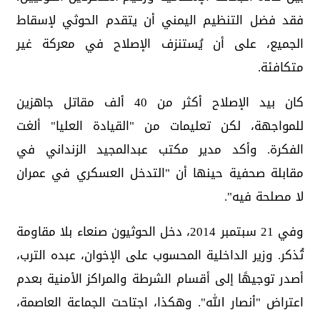
فقد فضل التنظيم اليمني أن يتقدم الحوثي لإسقاط
الجميع، على أن يُستنزف الإصلاح في معركة غير
متكافئة.
كان بيد الإصلاح أكثر من 40 ألف مقاتل جاهزين
للمواجهة، لكن تعليمات من "القيادة العليا" ألغت
الفكرة. وأكد مدير مكتب عبدالمجيد الزنداني في
مقابلة صحفية حينها أن "التدخل العسكري في عمران
لا مصلحة فيه".
وفي 21 سبتمبر 2014، دخل الحوثيون صنعاء بلا مقاومة
تُذكر. وزير الداخلية المحسوب على الإخوان، عبده الترب،
أصدر توجيهًا إلى أقسام الشرطة والمراكز الأمنية بعدم
اعتراض "أنصار الله". وهكذا، اجتاحت الجماعة العاصمة،