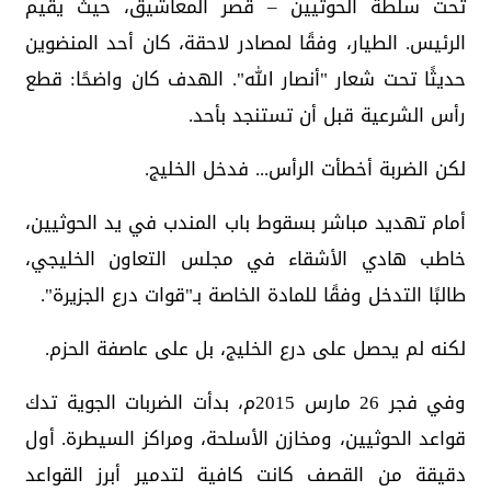
تحت سلطة الحوثيين – قصر المعاشيق، حيث يقيم
الرئيس. الطيار، وفقًا لمصادر لاحقة، كان أحد المنضوين
حديثًا تحت شعار "أنصار الله". الهدف كان واضحًا: قطع
رأس الشرعية قبل أن تستنجد بأحد.
لكن الضربة أخطأت الرأس... فدخل الخليج.
أمام تهديد مباشر بسقوط باب المندب في يد الحوثيين،
خاطب هادي الأشقاء في مجلس التعاون الخليجي،
طالبًا التدخل وفقًا للمادة الخاصة بـ"قوات درع الجزيرة".
لكنه لم يحصل على درع الخليج، بل على عاصفة الحزم.
وفي فجر 26 مارس 2015م، بدأت الضربات الجوية تدك
قواعد الحوثيين، ومخازن الأسلحة، ومراكز السيطرة. أول
دقيقة من القصف كانت كافية لتدمير أبرز القواعد