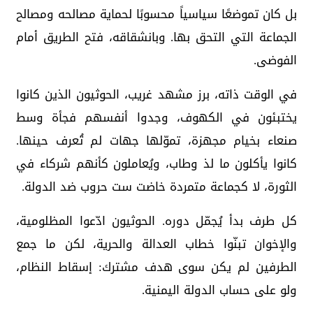
بل كان تموضعًا سياسياً محسوبًا لحماية مصالحه ومصالح
الجماعة التي التحق بها. وبانشقاقه، فتح الطريق أمام
الفوضى.
في الوقت ذاته، برز مشهد غريب، الحوثيون الذين كانوا
يختبئون في الكهوف، وجدوا أنفسهم فجأة وسط
صنعاء بخيام مجهزة، تموّلها جهات لم تُعرف حينها.
كانوا يأكلون ما لذ وطاب، ويُعاملون كأنهم شركاء في
الثورة، لا كجماعة متمردة خاضت ست حروب ضد الدولة.
كل طرف بدأ يُجمّل دوره. الحوثيون ادّعوا المظلومية،
والإخوان تبنّوا خطاب العدالة والحرية، لكن ما جمع
الطرفين لم يكن سوى هدف مشترك: إسقاط النظام،
ولو على حساب الدولة اليمنية.