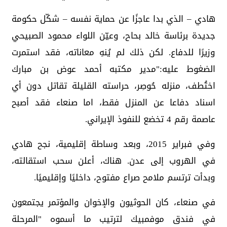
هادي – الذي بدا عاجزًا عن حماية نفسه – شكّل حكومة
جديدة برئاسة خالد بحاح، وعيّن اللواء محمود الصبيحي
وزيرًا للدفاع. لكن ذلك لم يُنهِ معاناته، فقد استمرت
الضغوط عليه:"مدير مكتبه أحمد عوض بن مبارك
اختُطف، منزله حُوصِر، حراسته القليلة تقاتل دون أي
اسناد دفاعا عن المنزل فقط، اما صنعاء فقد أصبح
عاصمة رقم 4 تخضع للنفوذ الإيراني.
وفي فبراير 2015، وبعد وساطة إقليمية، نجح هادي
في الهروب إلى عدن. هناك، أعلن سحب استقالته،
وبدأت ترتسم ملامح صراع مفتوح، داخليًا وإقليميًا.
في صنعاء، كان الحوثيون والإخوان والمؤتمر يجتمعون
في فندق موفمبيك لترتيب ما أسموه "المرحلة