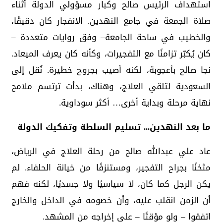
استهداف الرئيس صالح وكبار مسؤولي الدولة أثناء
صلاة الجمعة في جامع النهدين. الانفجار كان دقيقًا،
والخطيب في ساحة الجامعة– وفق روايات متعددة –
كان يُكبّر تزامنًا مع التفجيرات، وكأنه كان يعرف الميعاد.
نجا صالح بأعجوبة، لكنه أصيب بجروح خطيرة. نُقل إلى
السعودية لتلقي العلاج، وهناك، بدأت ترتسم ملامح
نهاية مرحلة وبداية أخرى… أكثر سوداوية.
ما بعد النهدين... تسليم السلطة وتفكيك الدولة
عاد علي عبدالله صالح من رحلة العلاج في الرياض،
مثخنًا بجراح التفجير، ومستنزفًا من خيانة الحلفاء. لم
يكن الرجل كما كان، لا سياسيًا ولا جسديًا، لكنه فهم
أن الزمن انقلب عليه، وأن خصومه في الداخل والخارج
اتفقوا – ولو مؤقتًا – على إخراجه من المشهد.