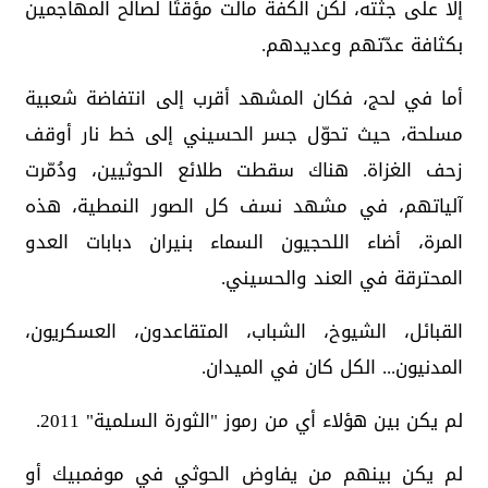
إلا على جثته، لكن الكفة مالت مؤقتًا لصالح المهاجمين
بكثافة عدّتهم وعديدهم.
أما في لحج، فكان المشهد أقرب إلى انتفاضة شعبية
مسلحة، حيث تحوّل جسر الحسيني إلى خط نار أوقف
زحف الغزاة. هناك سقطت طلائع الحوثيين، ودُمّرت
آلياتهم، في مشهد نسف كل الصور النمطية، هذه
المرة، أضاء اللحجيون السماء بنيران دبابات العدو
المحترقة في العند والحسيني.
القبائل، الشيوخ، الشباب، المتقاعدون، العسكريون،
المدنيون... الكل كان في الميدان.
لم يكن بين هؤلاء أي من رموز "الثورة السلمية" 2011.
لم يكن بينهم من يفاوض الحوثي في موفمبيك أو