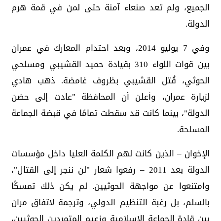
الجميع، ولم تعد صنعاء آمنة حتى لمن في قمة هرم
الدولة.
وفي 7 يوليو 2014، وبعد احتدام المعارك في عمران
بين قوات اللواء 310 بقيادة حميد القشيبي ومسلحي
الحوثي، قُتل القشيبي بظروف غامضة. ذهب هادي
لزيارة عمران، وأعلن أن المحافظة "عادت إلى حضن
الدولة"، بينما كانت قد سقطت تمامًا في قبضة الجماعة
المسلحة.
الإخوان – الذين كانت لهم الكلمة العليا داخل مؤسسات
الدولة بعد 2011 – رفعوا شعار "لن ننجر إلى القتال"،
وامتنعوا عن مواجهة الحوثيين. لم يكن ذلك تمسكًا
بالسلم، بل رغبة التنظيم الدولي، وترجمة لاتفاق مران
بين قادة الجماعة الإسلامية وزعيم المتمردين الحوثيين،