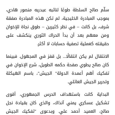
سلّم صالح السلطة طوعًا لنائبه عبدربه منصور هادي،
بموجب المبادرة الخليجية، لم تكن هذه المبادرة صفقة
شرف، بل كانت – في نظر كثيرين – طوق نجاة للإخوان
ومن معهم بعد أن بدأ الحراك الثوري ينكشف على
حقيقته كعملية تصفية حسابات لا أكثر.
الانتقال لم يكن انتقالًا... بل قفز في المجهول. فبينما
كان صالح يطوي صفحة حكمه الطويل، شرع الإخوان في
تفكيك أهم أعمدة الدولة" الجيش"، باسم الهيكلة
وتحرير الجيش العائلي.
البداية كانت باستهداف الحرس الجمهوري، أقوى
تشكيل عسكري يمني آنذاك، والذي كان بقيادة نجل
صالح، العميد أحمد علي. وبدعوى "تفكيك الجيش