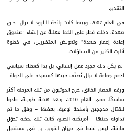
التقدير.
في العام 2007، وبينما كانت رائحة البارود لا تزال تخنق
صعدة، دخلت قطر على الخط معلنةً عن إنشاء "صندوق
إعادة إعمار صعدة" وتعويض المتضررين، في خطوة
أثارت الكثير من التساؤلات.
لم يكن ذلك مجرد عمل إنساني، بل بدا كغطاء سياسي
لدعم جماعة لا تزال تُصنّف حينها كمتمردة على الدولة.
ورغم الحصار الخانق، خرج الحوثيون من تلك المرحلة أكثر
تماسكًا. ففي العام 2010، وبعد هدنة طويلة، عادوا
للقتال مدججين بأسلحة نوعية، بعضها – وفق ما تم
تداوله حينها – أمريكية الصنع، كانت تلك لحظة تحوّل
فارقة، ليس فقط في ميزان القوى، بل في مستقبل