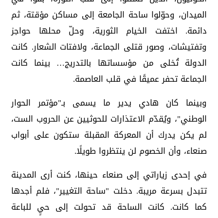
الميدان، وحوّلوا ساحة الجامعة إلى مساكن مؤقتة، ثم
دائمة. اختفت الخيام الثورية، وحلّ محلها حواجز
وتفتيشات، وصور قتلى الجماعة، ولافتات الشعار. كانت
الدولة تُخلى من مؤسساتها بالتدريج… بينما كانت
الجماعة تحفر عميقًا في قلب العاصمة.
وبينما كان هادي يدير ما يسمى بـ"مؤتمر الحوار
الوطني"، ويُقدّم الاعتذارات للحوثيين عن الحروب الست،
لم يكن يدرك أن المعركة المقبلة ستكون على أبواب
صنعاء، وأن الخصوم لن ينتظروا طويلًا.
في إحدى زياراتي إلى صنعاء حينها، كنت أرى المدينة
تتبدل بسرعة مريبة. دخلت "ساحة التغيير"، فلم أجدها
كما كانت. كانت الساحة قد تحولت إلى حيٍ للباعة