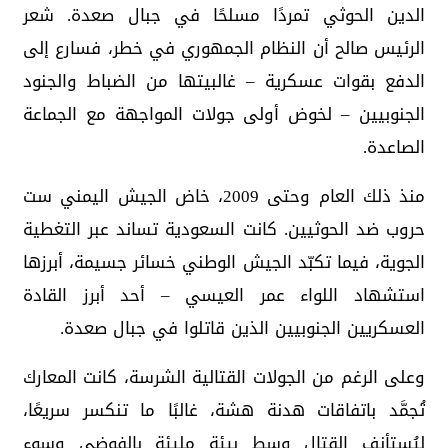
الدين الحوثي تمردًا مسلحًا في جبال صعدة. شعر
الرئيس صالح أن النظام الجمهوري في خطر، فسارع إلى
الدفع بقوات عسكرية – غالبيتها من الضباط والجنود
الجنوبيين – لخوض أولى جولات المواجهة مع الجماعة
الصاعدة.
منذ ذلك العام وحتى 2009، خاض الجيش اليمني ست
حروب ضد الحوثيين. كانت السعودية تساند عبر التغطية
الجوية، فيما تكبّد الجيش الوطني خسائر جسيمة، أبرزها
استشهاد اللواء عمر العيسي – أحد أبرز القادة
العسكريين الجنوبيين الذين قاتلوا في جبال صعدة.
وعلى الرغم من الجولات القتالية الشرسة، كانت المعارك
تُجمَّد باتفاقات هدنة هشة، غالبًا ما تنكسر سريعًا،
ليُستأنف القتال وسط بيئة مليئة بالفوضى وسوء