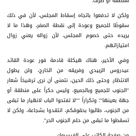
لمنطقة أو طرف.
ولكن لا تدفعوا باتجاه إسقاط المجلس، لأن في ذلك
سقوطًا للجميع وعودة إلى نقطة الصفر، وهذا ما لا
يريده حتى خصوم المجلس، لأن زواله يعني زوال
امتيازاتهم.
وفي الأخير، هناك هيكلة قادمة فور عودة القائد
عيدروس الزبيدي وفريقه من الخارج، ولن يطول
الانتظار. وحتى ذلك الحين، نتمنى أن نرى ترسّيخاً شعار
"الجنوب للجميع وبالجميع، وليس حكراً على منطقة أو
جهة بعينها"؛ وتكراراً ""لا تفتحوا الباب لانهيار ما تبقى
من الجنوب، طالبوا بحقوقكم، انتقدوا بشجاعة، ولكن لا
تسقطوا ما تبقى من حلم الجنوب الحر".
من صفحة الكاتب على الفيسبوك