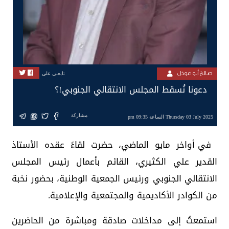
صالح أبو عوذل
تابعنى على
دعونا نُسقط المجلس الانتقالي الجنوبي!؟
مشاركة
Thursday 03 July 2025 الساعة 09:35 pm
في أواخر مايو الماضي، حضرت لقاءً عقده الأستاذ
القدير علي الكثيري، القائم بأعمال رئيس المجلس
الانتقالي الجنوبي ورئيس الجمعية الوطنية، بحضور نخبة
من الكوادر الأكاديمية والمجتمعية والإعلامية.
استمعتُ إلى مداخلات صادقة ومباشرة من الحاضرين