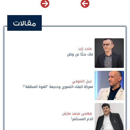
مقالات
ماجد زايد
مات بحثًا عن وطن
نبيل الصوفي
معركة البقاء التنموي وخديعة "القوة المطلقة"!
فهمي محمد مارش
الدم المستثمر!