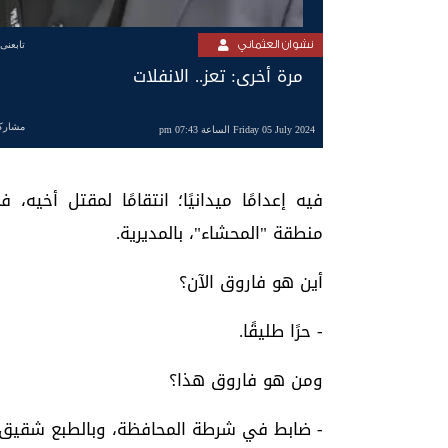
نشوان العثماني
تابعنى
مرة أخرى: تعز.. الانفلات
مشارك
Friday 05 July 2024 الساعة 07:43 pm
منطقة "المحشاء"، بالمديرية.
أين هو فاروق الآن؟
- حرًا طليقًا.
ومن هو فاروق هذا؟
- ضابط في شرطة المحافظة، وبالطبع شقيق ق