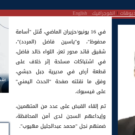
يوهات
انفوجرافيك
English
في 16 يونيو/حزيران الماضي، قُتل "أسامة
محفوظ"، و"ياسين فاضل (المردد)"،
شقيق قائد محور تعز، اللواء خالد فاضل،
في اشتباكات مسلحة إثر خلاف على
قطعة أرض في مديرية جبل حبشي،
وفق ما نقلته صفحة "الحدث اليمني"
اشتر
على فيسبوك.
تم إلقاء القبض على عدد من المتهمين،
وإيداعهم السجن لدى أمن المحافظة،
ضمنهم نجل "محمد عبدالجليل مهيوب".