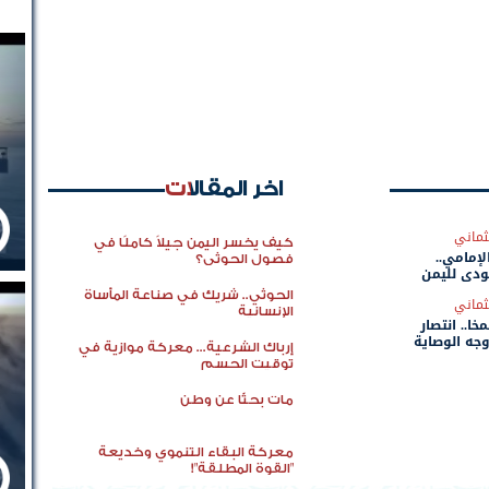
اخر المقالات
ثماني
كيف يخسر اليمن جيلاً كاملًا في
إمامي..
فصول الحوثي؟
دي لليمن
الحوثي.. شريك في صناعة المأساة
ثماني
الإنسانية
خا.. انتصار
جه الوصاية
إرباك الشرعية... معركة موازية في
توقيت الحسم
مات بحثًا عن وطن
معركة البقاء التنموي وخديعة
"القوة المطلقة"!