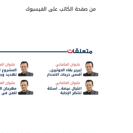
من صفحة الكاتب على الفيسبوك
متعلقات
نشوان العثماني
نشوان الع
تبرير بقاء الحوثيين..
المشروع ال
أقصى درجات الانحدار
تهديد وجو
الوطني
نشوان العثماني
نشوان الع
اغتيال عيضة... أسئلة
مهرجان الم
تنتظر الإجابة
للفن في و