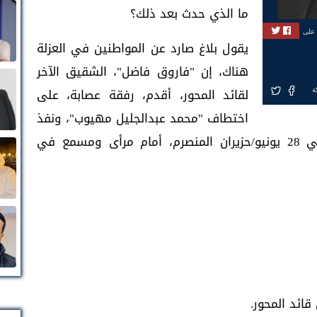
ما الذي حدث بعد ذلك؟
 على
يقول بلاغ صارد عن المواطنين في العزلة
هناك، إن "فاروق فاضل"، الشقيق الآخر
لقائد المحور، أقدم، رفقة عصابة، على
ة
اختطاف "محمد عبدالجليل مهيوب"، ونفذ
فيه إعدامًا ميدانيًا؛ انتقامًا لمقتل أخيه، في 28 يونيو/حزيران المنصرم، أمام مرأى ومسمع في
ائد المحور.