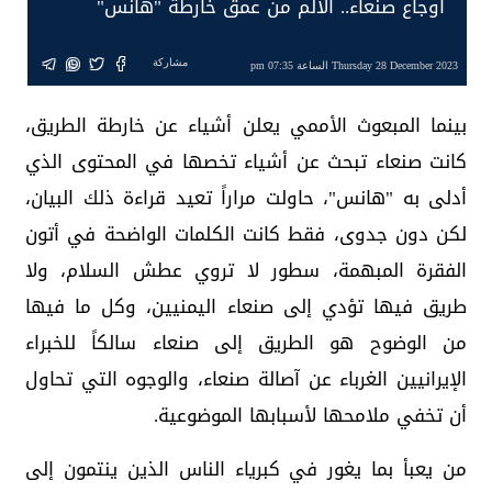
أوجاع صنعاء.. الألم من عمق خارطة "هانس"
مشاركة
Thursday 28 December 2023 الساعة 07:35 pm
بينما المبعوث الأممي يعلن أشياء عن خارطة الطريق،
كانت صنعاء تبحث عن أشياء تخصها في المحتوى الذي
أدلى به "هانس"، حاولت مراراً تعيد قراءة ذلك البيان،
لكن دون جدوى، فقط كانت الكلمات الواضحة في أتون
الفقرة المبهمة، سطور لا تروي عطش السلام، ولا
طريق فيها تؤدي إلى صنعاء اليمنيين، وكل ما فيها
من الوضوح هو الطريق إلى صنعاء سالكاً للخبراء
الإيرانيين الغرباء عن آصالة صنعاء، والوجوه التي تحاول
أن تخفي ملامحها لأسبابها الموضوعية.
من يعبأ بما يغور في كبرياء الناس الذين ينتمون إلى