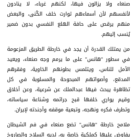
صنعاء ولا يزالون فيها، لكنهم غرباء، لا ينادون
لأنفسهم لأن أسماءهم توارت خلف الكُنى، والبعض
منهم يرقص على حافة الهلع النفسي بدون ضمير
يُنسب إليهم.
من يمتلك القدرة أن يجد في خارطة الطريق المزعومة
في سطور "هانس" على ما يرمم وجه صنعاء، ويعيد
الأمل للناس، ويتلمس بطونهم الخاوية، وفقرهم
المدقع، وأصواتهم المبحوحة والمسلوبة في كل
تظاهرة يبحث فيها عبدالملك عن شرعية، وعن أخلاق
وقيم يواري خلفها قبح جرائمه وشناعة سياساته،
وتطرف فكره ونهجه، وتبعية موقفه وأجندته لإيران.
ملامح خارطة "هانس" تضع صنعاء في فم الشيطان
يفاوض عليها كملكية خاصة به، لديه السلاح والصاروخ