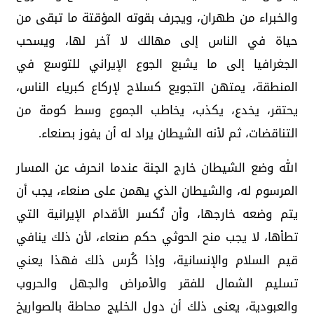
والخبراء من طهران، ويجرف بقوته المؤقتة ما تبقى من
حياة في الناس إلى مهالك لا آخر لها، ويسحب
الجغرافيا إلى ما يشبع الجوع الإيراني للتوسع في
المنطقة، يمتهن التجويع كسلاح لإركاع كبرياء الناس،
يحتقر، يخدع، يكذب، يخاطب الجموع وسط كومة من
التناقضات، ثم لأنه الشيطان يراد له أن يفوز بصنعاء.
الله وضع الشيطان خارج الجنة عندما انحرف عن المسار
المرسوم له، والشيطان الذي يهمن على صنعاء، يجب أن
يتم وضعه خارجها، وأن تُكسر الأقدام الإيرانية التي
تطأها، لا يجب منح الحوثي حكم صنعاء، لأن ذلك ينافي
قيم السلام والإنسانية، وإذا كُرس ذلك فهذا يعني
تسليم الشمال للفقر والأمراض والجهل والحروب
والعبودية، يعني ذلك أن دول الخليج محاطة بالصواريخ