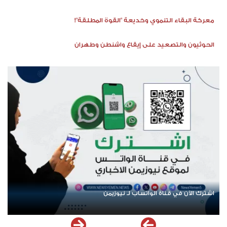
معركة البقاء التنموي وخديعة "القوة المطلقة"!
الحوثيون والتصعيد على إيقاع واشنطن وطهران
اشترك الآن في قناة الواتساب لـ نيوزيمن