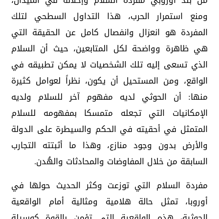
من بلد أوروبي مفردة السلام وإحلاله في الميدان،
ومنع استمرار الحرب، هذا التداول السطحي لتلك
المفردة هو انعزال وانفصال كامل عن الحقيقة التي
هي ظاهرة وواضحة لكل المتابعين، حيث أن السلام
الذي تسعى إليه تلك الشخصيات لا يمكن تطبيقه في
الواقع، ومن المستحيل أن يكون، نظراً لعوامل كثيرة
منها: أن الحوثي لديه مفهوم آخر للسلام ولديه
الإمكانيات التي تجعله متمسكا بمفهومه للسلام
المتمثل في أحقيته في الحكم والسيطرة على الدولة
والأرض بدون وجود منازع، وهذا ما أثبتته التجارب
السابقة من خلال المفاوضات والمحادثات والهُدن.
مفردة السلام التي توزعت وكثر الحديث حولها في
أوروبا، تمثل حالة هلامية ومثالية أمام الواقعية
الحوثية، هذه الواقعية التي تؤمن بالقوة كوسيلة