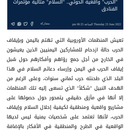
"الحرب" واقعية الحوثي.. "السلام" مثالية مؤتمرات
الفنادق
مشاركة
Thursday 23 June 2022 الساعة 06:25 pm
تعيش المنظمات الأوروبية التي تهتم باليمن وبإيقاف
الحرب حالة ازدحام للمشاركين اليمنيين الذين يعيشون
في الخارج من أجل جمع رؤاهم وأفكارهم حول سُبل
إيقاف الحرب في اليمن وإرساء دعائم السلام في هذا
البلد الذي طحنته حرب ثماني سنوات، وعلى الرغم من
الهدف النبيل "شكلاً" الذي تسعى إليه تلك المنظمات
إلا أنها في مأزق حقيقي يتمحور حول حصولها على
مشاريع واقعية ومنطقية لكيفية إحلال السلام وإيقاف
الحرب، لأنها تعتمد على شخصيات يمنية ليس لديها
الواقعية في الطرح والمنطقية في الأفكار بالإضافة