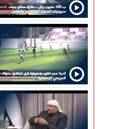
ب 100 مليون ريال .. طارق صالح يسدد
مديونيات السجناء المعسرين بالساحل
اندية عدن تظهر جاهزيتها قبل انطلاق بطولة
المريسي الرمضانية