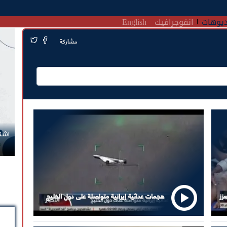
يوهات
انفوجرافيك
English
مشاركة
اشترك الآن في قناة الواتساب لـ نيوزيمن
زز
هجمات عدائية إيرانية متواصلة على دول الخليج