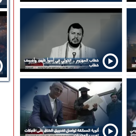
خطاب المهزوم .. الخوثي في أسوأ ظهور وأضعف
خطاب
رمى
ألوية العمالقة تواصل تضييق الخناق على شبكات
تهريب المخدرات