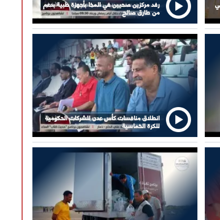
ي
رفد مركزين صحيين في المخا بأجهزة طبية بدعم
من طارق صالح
انطلاق منافسات كأس عدن للشركات الحكومية
للكرة الخماسية