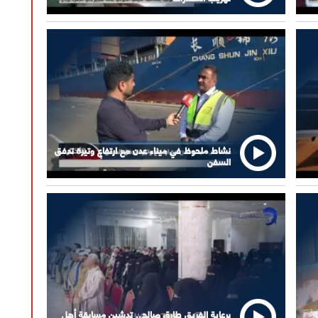
نشاط ملحوظ في ميناء عدن مع ارتفاع وتيرة تدفق
السفن
ة
برعاية الفريق طارق صالح.. تدشين مسابقة أهل