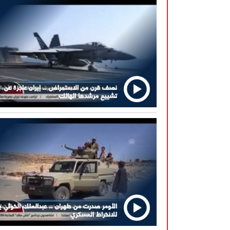
نصف قرن من الاستعراض .. إيران عاجزة عن
تشييع مرشدها الهالك
الأومر صدرت من طهران .. عبدالملك الخوثي يت
للانخراط العسكري