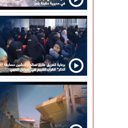
في مديرية مقبنة بتعز
برعاية الفريق طارق صالح.. تدشين مسابقة "أ
الذكر" للقرآن الكريم في الساحل الغربي