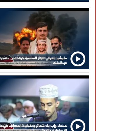
مليشيا الحوثي تختار السلامة خوفاً على مصير
عبدالملك
صنعاء وإب بلا شعائر رمضان . المساجد في م
الاستهادف الحوثي