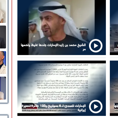
الشيخ محمد بن زايد:الإمارات جلدها غليظ ولحمها
مر ⁧‫
هأ
الإمارات تتصدى لـ 6 صواريخ و125 طائرة مسيرة
إيرانية