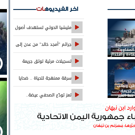
اخر الفيديوهات
مليشيا الحوثي تستهدف أصول
بنك الإنشاء والتعمير في صنعاء
جرائم "أمجد خالد" من عدن إلى
م السفينة
 المقاومة
اءة واقتدار
حضرموت..
تسجيلات مرئية توثق جريمة
اغتيال الصحفي محمد عيضه
سرقة ممنهجة للحياة .. ضحايا
طن ونهب
التجويع التجويع يهزمون الخوثي
 جريمة
تعز تودّع الصحفي عيضة..
خط العبر
والعدالة تنتظر ملاحقة جميع المتورطين