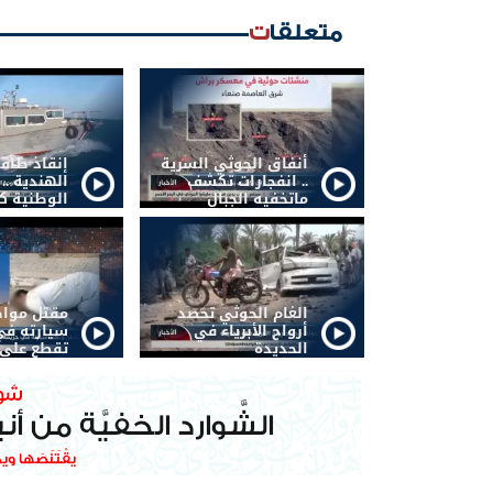
متعلقات
أنفاق الحوثي السرية
إنقاذ طاق
.. انفجارات تكشف
الهندية ..
ماتخفيه الجبال
الوطنية كف
الغام الحوثي تحصد
مقتل موا
أرواح الأبرياء في
سيارته في
الحديدة
تقطع على 