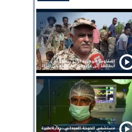
المقاومة الوطنية تودع بطلين من
أبطالها إلى فردوس الشهداء في المخا
مستشفى الخوخة الميداني . رعاية طبية