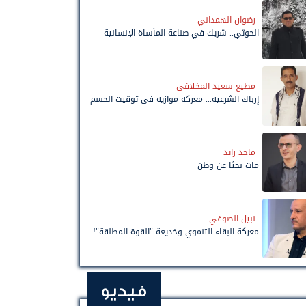
رضوان الهمداني
الحوثي.. شريك في صناعة المأساة الإنسانية
مطيع سعيد المخلافي
إرباك الشرعية... معركة موازية في توقيت الحسم
ماجد زايد
مات بحثًا عن وطن
نبيل الصوفي
معركة البقاء التنموي وخديعة "القوة المطلقة"!
فيديو