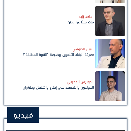
ماجد زايد
مات بحثًا عن وطن
نبيل الصوفي
معركة البقاء التنموي وخديعة "القوة المطلقة"!
أدونيس الدخيني
الحوثيون والتصعيد على إيقاع واشنطن وطهران
فيديو