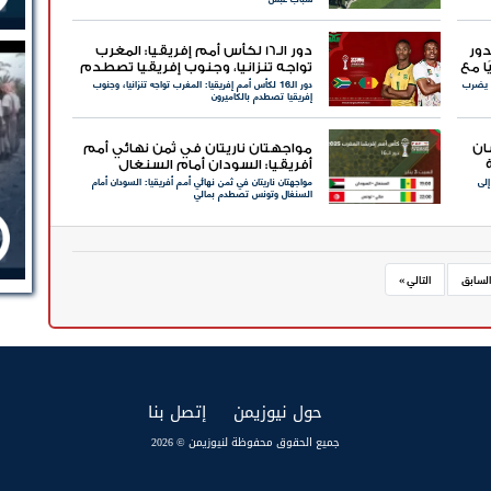
ور
دور الـ16 لكأس أمم إفريقيا: المغرب
ًا مع
تواجه تنزانيا، وجنوب إفريقيا تصطدم
1.. والكاميرون يضرب
دور الـ16 لكأس أمم إفريقيا: المغرب تواجه تنزانيا، وجنوب
بالكاميرون
إفريقيا تصطدم بالكاميرون
ان
مواجهتان ناريتان في ثمن نهائي أمم
أفريقيا: السودان أمام السنغال
لى
مواجهتان ناريتان في ثمن نهائي أمم أفريقيا: السودان أمام
وتونس تصطدم بمالي
السنغال وتونس تصطدم بمالي
السابق
التالي »
(current)
(current)
حول نيوزيمن
إتصل بنا
جميع الحقوق محفوظة لنيوزيمن © 2026