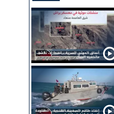
أنفاق الحوثي السرية .. انفجارات تكشف
ماتخفيه الجبال
إنقاذ طاقم السفينة الهندية .. المقاومة