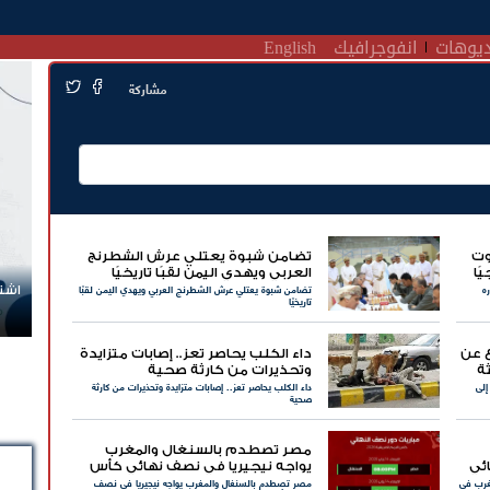
يوهات
انفوجرافيك
English
مشاركة
وت
تضامن شبوة يعتلي عرش الشطرنج
ًا
العربي ويهدي اليمن لقبًا تاريخيًا
ه
تضامن شبوة يعتلي عرش الشطرنج العربي ويهدي اليمن لقبًا
اشتر
تاريخيًا
ع عن
داء الكلب يحاصر تعز.. إصابات متزايدة
ة
وتحذيرات من كارثة صحية‏
إلى
داء الكلب يحاصر تعز.. إصابات متزايدة وتحذيرات من كارثة
صحية‏
مصر تصطدم بالسنغال والمغرب
ئي
يواجه نيجيريا في نصف نهائي كأس
غرب في
مصر تصطدم بالسنغال والمغرب يواجه نيجيريا في نصف
الأمم الإفريقية 2025