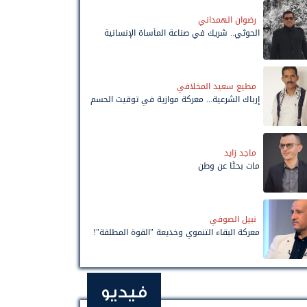
رضوان الهمداني
الحوثي.. شريك في صناعة المأساة الإنسانية
مطيع سعيد المخلافي
إرباك الشرعية... معركة موازية في توقيت الحسم
ماجد زايد
مات بحثًا عن وطن
نبيل الصوفي
معركة البقاء التنموي وخديعة "القوة المطلقة"!
فيديو