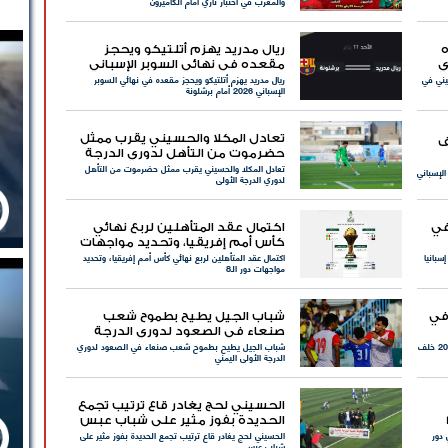
والمغرب في اختبار ناري أمام الكاميرون
ه
ريال مدريد يهزم أتلتيكو ويحجز
ي
مقعده في نهائي السوبر الإسباني
سيني في
ريال مدريد يهزم أتلتيكو ويحجز مقعده في نهائي السوبر
2026 أمام برشلونة
الإسباني 2026 أمام برشلونة
تعادل المكلا والحسيني يقرب ممثل
ف
حضرموت من التأهل لدوري الدرجة
تعادل المكلا والحسيني يقرب ممثل حضرموت من التأهل
الأولى
لإسباني
لدوري الدرجة الأولى
في
اكتمال عقد المتأهلين لربع نهائي
كأس أمم إفريقيا، وتحديد مواجهات
سبانيا
اكتمال عقد المتأهلين لربع نهائي كأس أمم إفريقيا، وتحديد
دور الـ8
مواجهات دور الـ8
في
شباب الجيل يطيح بطموح شعب
صنعاء في الصعود لدوري الدرجة
اليمني ناصر محمدوه وصيفًا لهدافي المنتخبات في 2025 خلف
شباب الجيل يطيح بطموح شعب صنعاء في الصعود لدوري
الأولى اليمني
الدرجة الأولى اليمني
الحسيني لحج يغادر قاع ترتيب تجمع
 الـ16
الحديدة بفوز مثير على شباب عبس
 دور
الحسيني لحج يغادر قاع ترتيب تجمع الحديدة بفوز مثير على
شباب عبس