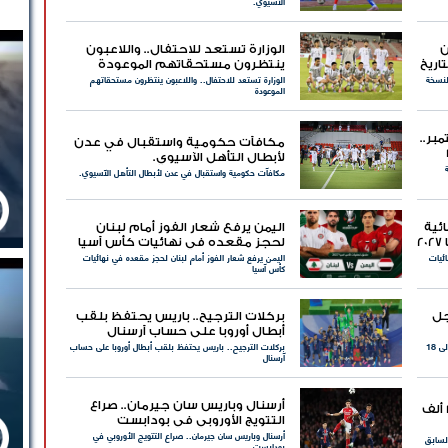
الآسيوي.
ن
الوزارة تستعد للاحتفال.. واللاعبون
 بتاريخ
ينتظرون مستحقاتهم الموعودة
تحان مونديال 2026 في النسخة
الوزارة تستعد للاحتفال.. واللاعبون ينتظرون مستحقاتهم
الموعودة
بر..
مكافآت حكومية واستقبال في عدن
إلى 12
لأبطال التأهل الآسيوي.
مكافآت حكومية واستقبال في عدن لأبطال التأهل الآسيوي.
ئية
اليمن يرفع شعار الفوز أمام لبنان
2
لحجز مقعده في نهائيات كأس آسيا
ائيات
اليمن يرفع شعار الفوز أمام لبنان لحجز مقعده في نهائيات
كأس آسيا
جل
بركلات الترجيح.. باريس يحتفظ بلقب
أبطال أوروبا على حساب آرسنال
دعمًا للمنتخب.. الاتحاد اليمني يؤجل استئناف الدوري إلى 18
بركلات الترجيح.. باريس يحتفظ بلقب أبطال أوروبا على حساب
آرسنال
أرسنال وباريس سان جيرمان.. صراع
تضامن حضرموت مطالب بدفع 12 ألف
التتويج الأوروبي في بودابست
أرسنال وباريس سان جيرمان.. صراع التتويج الأوروبي في
بودابست