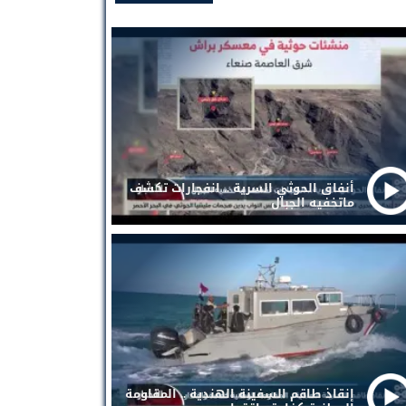
أنفاق الحوثي السرية .. انفجارات تكشف
ماتخفيه الجبال
إنقاذ طاقم السفينة الهندية .. المقاومة