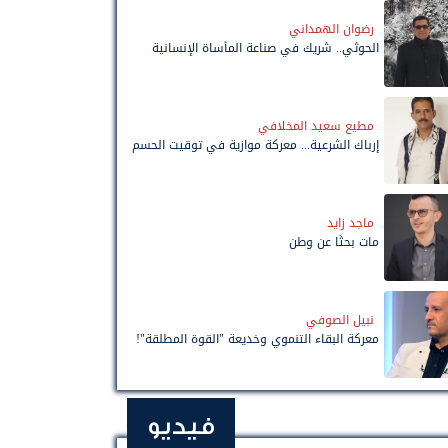
رضوان الهمداني
الحوثي.. شريك في صناعة المأساة الإنسانية
مطيع سعيد المخلافي
إرباك الشرعية... معركة موازية في توقيت الحسم
ماجد زايد
مات بحثًا عن وطن
نبيل الصوفي
معركة البقاء التنموي وخديعة "القوة المطلقة"!
فيديو