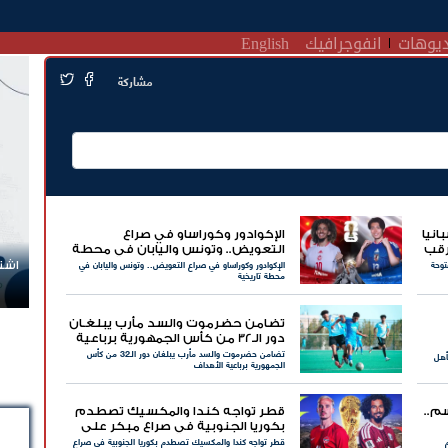
يوهات
انفوجرافيك
English
مشاركة
إسبانيا
الإكوادور وكوراساو في صراع
رقب
التعويض.. وتونس واليابان في محطة
مفتوحة
الإكوادور وكوراساو في صراع التعويض.. وتونس واليابان في
تاريخية
اشتر
محطة تاريخية
تضامن حضرموت والسد مأرب يبلغـان
دور الـ32 من كأس الجمهورية برباعية
تضامن حضرموت والسد مأرب يبلغـان دور الـ32 من كأس
الأهداف
أهل
الجمهورية برباعية الأهداف
م..
قطر تواجه كندا والمكسيك تصطدم
بكوريا الجنوبية في صراع مبكر على
قطر تواجه كندا والمكسيك تصطدم بكوريا الجنوبية في صراع
الصدارة بمونديال 2026