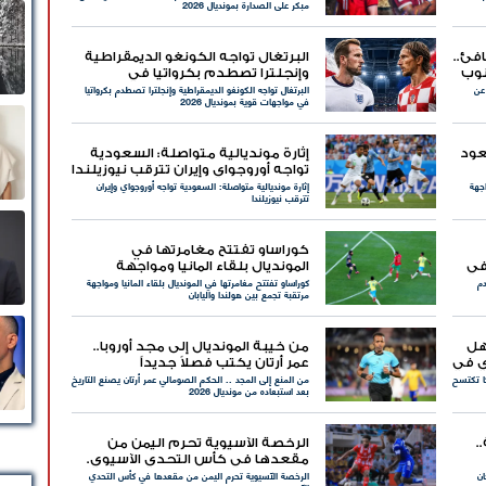
مبكر على الصدارة بمونديال 2026
فئ..
البرتغال تواجه الكونغو الديمقراطية
نوب
وإنجلترا تصطدم بكرواتيا في
عن
البرتغال تواجه الكونغو الديمقراطية وإنجلترا تصطدم بكرواتيا
مواجهات قوية بمونديال 2026
في مواجهات قوية بمونديال 2026
عود
إثارة مونديالية متواصلة: السعودية
تواجه أوروجواي وإيران تترقب نيوزيلندا
اجهة
إثارة مونديالية متواصلة: السعودية تواجه أوروجواي وإيران
تترقب نيوزيلندا
كوراساو تفتتح مغامرتها في
في
المونديال بلقاء المانيا ومواجهة
دم
كوراساو تفتتح مغامرتها في المونديال بلقاء المانيا ومواجهة
مرتقبة تجمع بين هولندا واليابان
مرتقبة تجمع بين هولندا واليابان
هل
من خيبة المونديال إلى مجد أوروبا..
ي في
عمر أرتان يكتب فصلاً جديداً
ا تكتسح
من المنع إلى المجد .. الحكم الصومالي عمر أرتان يصنع التاريخ
بعد استبعاده من مونديال 2026
.
الرخصة الآسيوية تحرم اليمن من
مقعدها في كأس التحدي الآسيوي.
ان
الرخصة الآسيوية تحرم اليمن من مقعدها في كأس التحدي