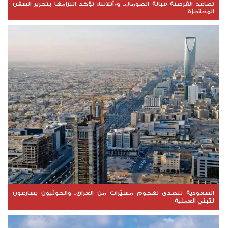
تصاعد القرصنة قبالة الصومال.. و«أتلانتا» تؤكد التزامها بتحرير السفن
المحتجزة
السعودية تتصدى لهجوم مسيّرات من العراق.. والحوثيون يسارعون
لتبني العملية