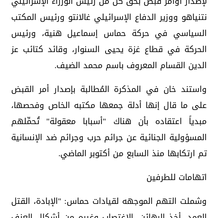
لإصدار أوامر قبض بحق كل من رئيس الوزراء الإسرائيلي
نتنياهو ووزير الدفاع الإسرائيلي غالانتو ورئيس المكتب
السياسي في حركة حماس إسماعيل هنية، ورئيس
الحركة في قطاع غزة يحيى السنوار، وقائد كتائب عز
الدين القسام المعروف باسم محمد الضيف.
واستند خان في المذكرة المُطالبة بإصدار أمر القبض
على ما قال إنها أدلة جمعها مكتبه الخاص وفحصها،
مبدياً اعتقاده بأن هناك "أسبابا معقولة" تُحمِّلهم
المسؤولية الجنائية عن جرائم حرب وجرائم ضد الإنسانية
تم ارتكابها منذ السابع من أكتوبر الماضي.
اتهامات للطرفين
وشملت التهم الموجهه لقيادات حماس: "الإبادة، القتل
العمد، أخذ الرهائن، الاغتصاب وغيره من أشكال العنف