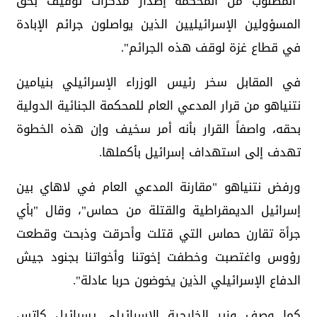
"المطلوب من المحكمة إصدار مذكرات توقيف بحق
المسؤولين الإسرائيليين الذين يواصلون جرائم الإبادة
في قطاع غزة لوقف هذه الجرائم".
في المقابل سخر رئيس الوزراء الإسرائيلي بنيامين
نتنياهو من قرار المدعي العام للمحكمة الجنائية الدولية
بحقه، واصفاً القرار بأنه أمر سخيف وإن هذه الخطوة
تهدف إلى استهداف إسرائيل بأكملها.
ورفض نتنياهو "مقارنة المدعي العام في لاهاي بين
إسرائيل الديمقراطية والقتلة من حماس"، وقال "بأي
جرأة تقارن حماس التي قتلت وأحرقت وذبحت وقطعت
رؤوس واغتصبت وخطفت إخوتنا وأخواتنا بجنود جيش
الدفاع الإسرائيلي الذين يخوضون حربا عادلة".
كما وصف وزير الخارجية الإسرائيلي يسرائيل كاتس