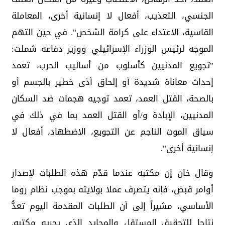
الجنسي، التعذيب، أفعال لا إنسانية أخرى، المعاملة
القاسية، الاعتداء على كرامة الشخص". في حين التهم
الموجه لرئيس الوزراء الإسرائيلي ووزير دفاعه شملت:
"تجويع المدنيين كأسلوب من أساليب الحرب، تعمد
إحداث معاناة شديدة أو إلحاق أذى خطير بالجسم أو
بالصحة، القتل العمد، تعمد توجيه هجمات ضد السكان
المدنيين، الإبادة و/أو القتل العمد بما في ذلك في
سياق الموت الناجم عن التجويع، الاضطهاد، أفعال لا
إنسانية أخرى".
وقال خان إن مكتبه عندما قدّم هذه الطلبات لإصدار
أوامر قبض، فإنه يتصرف عملا بولايته بموجب نظام روما
الأساسي، مشيراً إلى أن الطلبات المقدمة اليوم تعدُّ
نتاجا للتحقيق المستقل والمحايد الذي يجريه مكتبه.