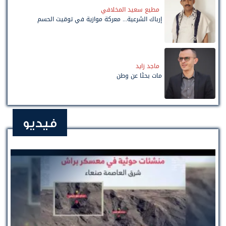
مطيع سعيد المخلافي
إرباك الشرعية... معركة موازية في توقيت الحسم
ماجد زايد
مات بحثًا عن وطن
فيديو