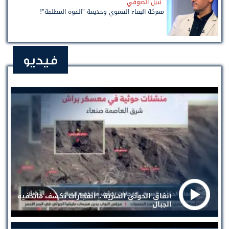
نبيل الصوفي
معركة البقاء التنموي وخديعة "القوة المطلقة"!
فيديو
أنفاق الحوثي السرية .. انفجارات تكشف ماتخفيه
الجبال