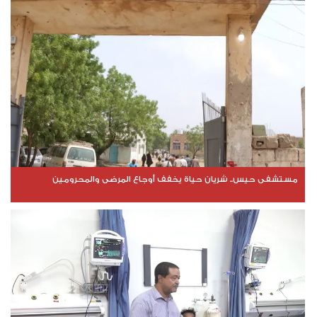
مستشفى حيس.. شريان حياة يخفف أوجاع المرضى والمحرومين