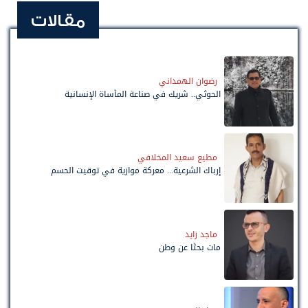
مقالات
رضوان الهمداني
الحوثي.. شريك في صناعة المأساة الإنسانية
مطيع سعيد المخلافي
إرباك الشرعية... معركة موازية في توقيت الحسم
ماجد زايد
مات بحثًا عن وطن