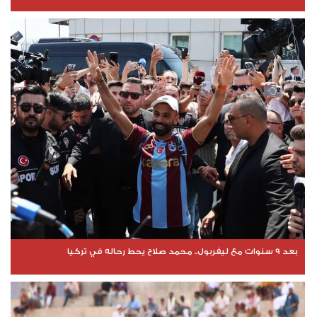
بعد 9 سنوات مع ليفربول.. محمد صلاح يحط رحاله في تركيا