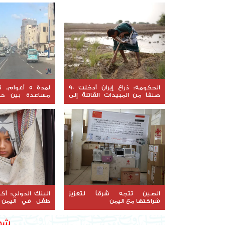
الحكومة: ذراع إيران أدخلت 90
لمدة 5 أعوام
صنفاً من المبيدات القاتلة إلى
مساعدة بين حك
اليمن
والولايات المتحدة
الصين تتجه شرقاً لتعزيز
البنك الدولي: أك
شراكتها مع اليمن
طفل في اليمن 
التغذية الحاد