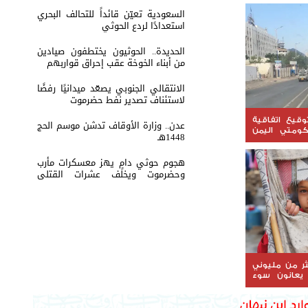
السعودية تعيّن قائداً للتحالف البحري
استعدادًا لردع الحوثي
الحديدة.. الحوثيون يختطفون صيادين
من أبناء الخوخة عقب إحراق قواربهم
الانتقالي الجنوبي يصعّد ميدانيًا رفضًا
لاستئناف تصدير نفط حضرموت
.. توقيع اتفاقية
عدن.. وزارة الأوقاف تدشن موسم الحج
ومتي اليمن
1448هـ
هجوم حوثي دامٍ يهز معسكرات مأرب
وحضرموت ويخلف عشرات القتلى
والجرحى
ثر من مليوني
يعانون سوء