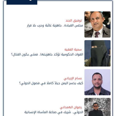
توفيق الجند
مجلس القيادة.. جاهزية غائبة وحرب بلا قرار
سمية الفقيه
القوات الحكومية تؤكد جاهزيتها.. فمتى يكون القتال؟
بسام الإرياني
كيف يخسر اليمن جيلاً كاملًا في فصول الحوثي؟
رضوان الهمداني
الحوثي.. شريك في صناعة المأساة الإنسانية