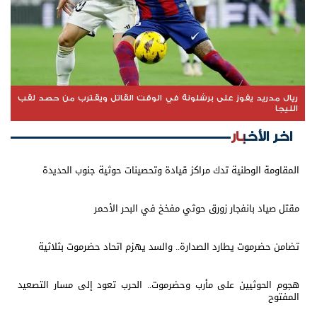
ريال مدريد يفوز على برشلونة في الوقت القاتل ويقترب من حصد لقب
الليجا
اخر الأخبار
المقاومة الوطنية تدك مراكز قيادة وتحصينات حوثية جنوب الحديدة
مقتل صياد بانفجار زورق حوثي مفخخ في البحر الأحمر
تضامن حضرموت يطارد الصدارة.. والسد يهزم اتحاد حضرموت بثلاثية
هجوم الحوثيين على مأرب وحضرموت.. الحرب تعود إلى مسار التصعيد
المفتوح