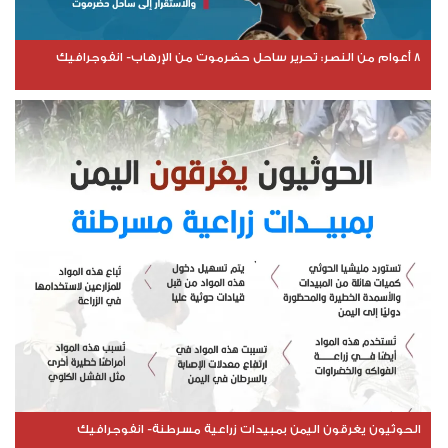
8 أعوام من النصر: تحرير ساحل حضرموت من الإرهاب- انفوجرافيك
الحوثيون يغرقون اليمن بمبيدات زراعية مسرطنة- انفوجرافيك