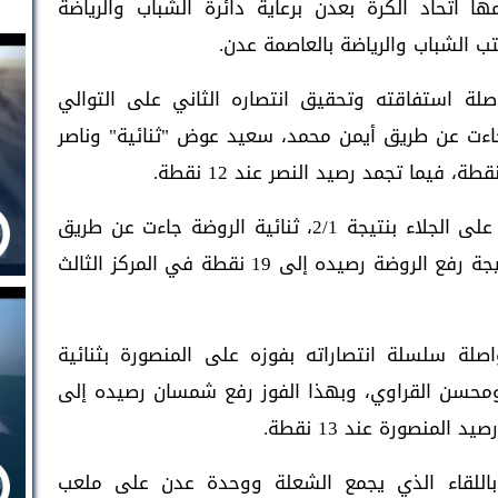
مها اتحاد الكرة بعدن برعاية دائرة الشباب والرياضة
ب الشباب والرياضة بالعاصمة عدن.
صلة استفاقته وتحقيق انتصاره الثاني على التوالي
ء جاءت عن طريق أيمن محمد، سعيد عوض "ثنائية" وناصر
وفي ثاني المباريات تمكن الروضة من الفوز على الجلاء بنتيجة 2/1، ثنائية الروضة جاءت عن طريق
خالد النخعي وأنور حسين فرحان، وبهذه النتيجة رفع الروضة رصيده إلى 19 نقطة في المركز الثالث
لة سلسلة انتصاراته بفوزه على المنصورة بثنائية
ومحسن القراوي، وبهذا الفوز رفع شمسان رصيده إلى
باللقاء الذي يجمع الشعلة ووحدة عدن على ملعب