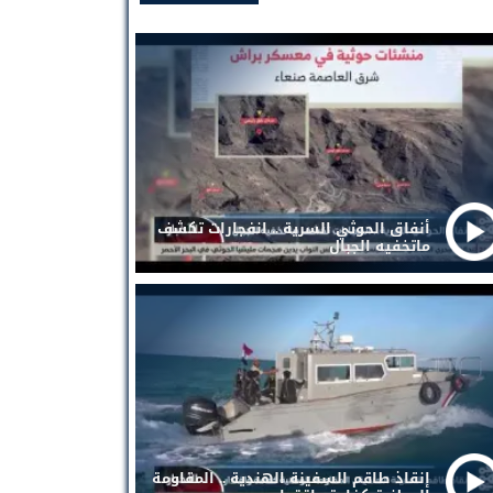
أنفاق الحوثي السرية .. انفجارات تكشف
ماتخفيه الجبال
إنقاذ طاقم السفينة الهندية .. المقاومة