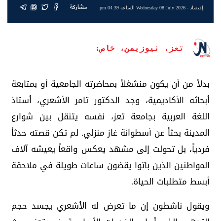
مشاركة
إقتصاد
- Wednesday 08 July 2026 الساعة 04:39 pm
تعز، نيوزيمن، خاص:
بدلاً من أن يكون منشغلاً بمحاضرته الجامعية أو بمتابعة
أبحاثه الأكاديمية، وجد الدكتور تامر الأشعري، أستاذ
اللغة العربية بجامعة تعز، نفسه يتنقل بين شوارع
المدينة بحثاً عن أسطوانة غاز منزلي. لم تكن قصته حدثاً
فردياً، بل تحولت إلى مشهد يعكس واقعاً يعيشه آلاف
المواطنين الذين باتوا يقضون ساعات طويلة في ملاحقة
أبسط متطلبات الحياة.
ويقول ناشطون إن ما تعرض له الأشعري يجسد حجم