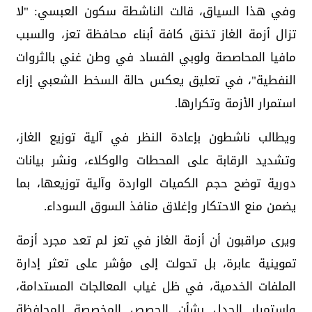
وفي هذا السياق، قالت الناشطة سكون العبسي: "لا
تزال أزمة الغاز تخنق كافة أبناء محافظة تعز، والسبب
مافيا المحاصصة ولوبي الفساد في وطن غني بالثروات
النفطية"، في تعليق يعكس حالة السخط الشعبي إزاء
استمرار الأزمة وتكرارها.
ويطالب ناشطون بإعادة النظر في آلية توزيع الغاز،
وتشديد الرقابة على المحطات والوكلاء، ونشر بيانات
دورية توضح حجم الكميات الواردة وآلية توزيعها، بما
يضمن منع الاحتكار وإغلاق منافذ السوق السوداء.
ويرى مراقبون أن أزمة الغاز في تعز لم تعد مجرد أزمة
تموينية عابرة، بل تحولت إلى مؤشر على تعثر إدارة
الملفات الخدمية، في ظل غياب المعالجات المستدامة،
واستمرار الجدل بشأن الحصص المخصصة للمحافظة