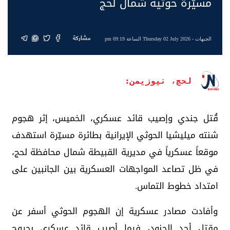
مسيّرة حوثية شمال لحج
مشاركة
الجبهات
- Thursday 02 July 2026 الساعة 09:19 pm
لحج، نيوزيمن:
قُتل جندي وإصيب قائد عسكري، الخميس، إثر هجوم
شنته ميليشيا الحوثي الإيرانية بطائرة مسيّرة استهدف
موقعاً عسكرياً في مديرية القبيطة شمال محافظة لحج،
في ظل تصاعد المواجهات العسكرية بين الجانبين على
امتداد خطوط التماس.
وأفادت مصادر عسكرية إن الهجوم الحوثي أسفر عن
مقتل أحد الجنود، فيما أصيب قائد عسكري بجروح