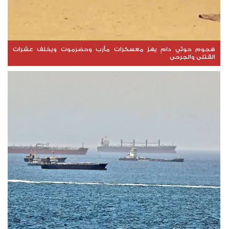
هجوم حوثي دامٍ يهز معسكرات مأرب وحضرموت ويخلف عشرات
القتلى والجرحى