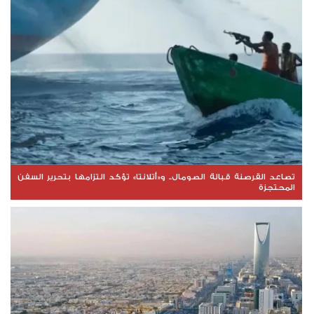
تصاعد القرصنة قبالة الصومال.. و«أتلانتا» تؤكد التزامها بتحرير السفن
المحتجزة