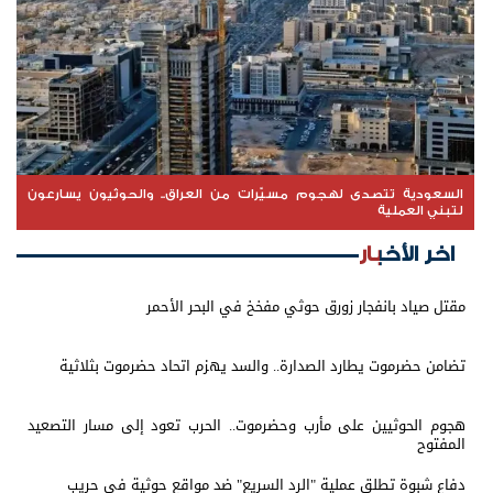
السعودية تتصدى لهجوم مسيّرات من العراق.. والحوثيون يسارعون
لتبني العملية
اخر الأخبار
مقتل صياد بانفجار زورق حوثي مفخخ في البحر الأحمر
تضامن حضرموت يطارد الصدارة.. والسد يهزم اتحاد حضرموت بثلاثية
هجوم الحوثيين على مأرب وحضرموت.. الحرب تعود إلى مسار التصعيد
المفتوح
دفاع شبوة تطلق عملية "الرد السريع" ضد مواقع حوثية في حريب