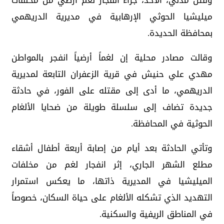
وقتل مدني، الأحد، جراء انفجار لغم أرضي من مخلفات
ميليشيا الحوثي الإرهابية في مديرية الدريهمي
بمحافظة الحديدة.
وقالت مصادر محلية إن لغماً أرضياً انفجر بالمواطن
مهدي علي حنيش في قرية الزعفران التابعة لمديرية
الدريهمي، ما أدى إلى مقتله على الفور، في حادثة
جديدة تضاف إلى سلسلة طويلة من ضحايا الألغام
الحوثية في المحافظة.
وتأتي الحادثة بعد أيام من إصابة أربعة أطفال أشقاء
مطلع الشهر الجاري، إثر انفجار لغم من مخلفات
الميليشيا في المديرية ذاتها، ما يعكس استمرار
التهديد الذي تشكله الألغام على حياة السكان، خصوصاً
في المناطق الريفية والسكنية.