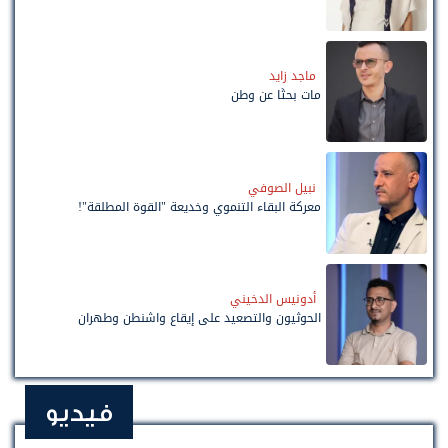
ماجد زايد
مات بحثًا عن وطن
نبيل الصوفي
معركة البقاء التنموي وخديعة "القوة المطلقة"!
أدونيس الدخيني
الحوثيون والتصعيد على إيقاع واشنطن وطهران
فيديو