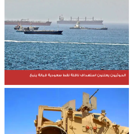
الحوثيون يعلنون استهداف ناقلة نفط سعودية قبالة ينبع