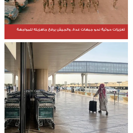
تعزيزات حوثية نحو جبهات عدة.. والجيش يرفع جاهزيته للمواجهة