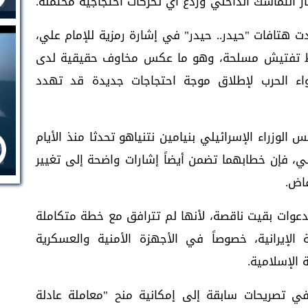
التماسك الداخلي وردع أي تحركات احتجاجية محتملة.
ت هتافات "حيدر.. حيدر" في إشارة رمزية للإمام علي،
اط تفتيش مسلحة، وهو ما عكس مخاوف حقيقية لدى
جواء الحرب لإطلاق موجة احتجاجات جديدة قد تهدد
الوزراء الإسرائيلي بنيامين نتنياهو تحدثا منذ الأيام
اني، فإن خطابهما تضمن أيضاً إشارات واضحة إلى تغيير
فاض.
دعوات بقيت ناقصة، لأنها لم تترافق مع خطة متكاملة
لإيرانية، خصوصاً في الأجهزة الأمنية والعسكرية
 الإسلامية.
ي تصريحات سابقة إلى إمكانية منح "معاملة عادلة