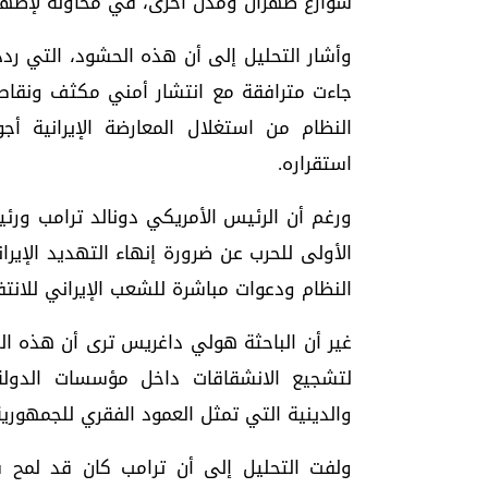
شوارع طهران ومدن أخرى، في محاولة لإظهار 
وأشار التحليل إلى أن هذه الحشود، التي ردد
جاءت مترافقة مع انتشار أمني مكثف ونق
النظام من استغلال المعارضة الإيرانية أ
استقراره.
ورغم أن الرئيس الأمريكي دونالد ترامب ورئيس 
الأولى للحرب عن ضرورة إنهاء التهديد الإير
النظام ودعوات مباشرة للشعب الإيراني للانت
غير أن الباحثة هولي داغريس ترى أن هذه ال
لتشجيع الانشقاقات داخل مؤسسات الدولة ا
والدينية التي تمثل العمود الفقري للجمهورية
ولفت التحليل إلى أن ترامب كان قد لمح ف