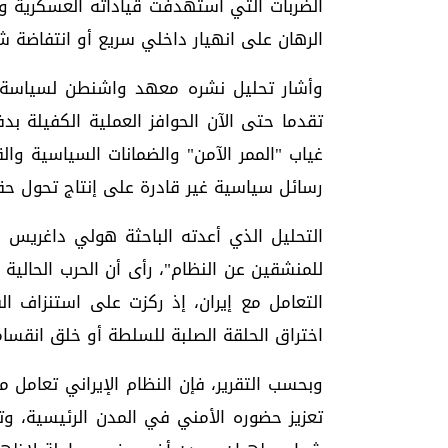
الضربات التي استهدفت قياداته العسكرية و
الرهان على انهيار داخلي سريع أو انتفاضة ش
وأشار تحليل نشره معهد واشنطن لسياسة ال
تقدما حتى الآن الحوافز العملية الكفيلة بدفع
غياب "الممر الآمن" والضمانات السياسية وا
رسائل سياسية غير قادرة على إنتاج تحول ح
التحليل الذي أعدته الباحثة هولي داغريس ب
للمنشقين عن النظام"، رأى أن الحرب الحالية
التعامل مع إيران، إذ ركزت على استنزاف ال
اختراق الحلقة الصلبة للسلطة أو خلق انقساما
وبحسب التقرير، فإن النظام الإيراني تعامل 
تعزيز حضوره الأمني في المدن الرئيسية، 