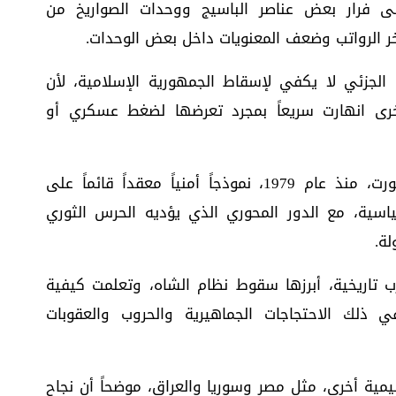
لى فرار بعض عناصر الباسيج ووحدات الصواريخ من
ر الرواتب وضعف المعنويات داخل بعض الوحدات.
 الجزئي لا يكفي لإسقاط الجمهورية الإسلامية، لأن
أخرى انهارت سريعاً بمجرد تعرضها لضغط عسكري أو
ويشرح التحليل أن الجمهورية الإسلامية طورت، منذ عام 1979، نموذجاً أمنياً معقداً قائماً على
اسية، مع الدور المحوري الذي يؤديه الحرس الثوري
لة.
 تاريخية، أبرزها سقوط نظام الشاه، وتعلمت كيفية
في ذلك الاحتجاجات الجماهيرية والحروب والعقوبات
قليمية أخرى، مثل مصر وسوريا والعراق، موضحاً أن نجاح