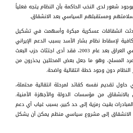
جود شعور لدى النخب الحاكمة بأن النظام يتجه فعلياً
ن سلامتهم ومستقبلهم السياسي بعد الانشقاق.
 حدثت انشقاقات عسكرية مبكرة وأسهمت في تشكيل
افية لإسقاط نظام بشار الأسد بسبب الدعم الإيراني
والروسي ووجود بنية أمنية متماسكة. أما في العراق بعد عام 2003، فقد أدى اجتثاث حزب البعث
تمرد المسلح، وهو ما جعل بعض المحللين يحذرون من
ر النظام دون وجود خطة انتقالية واضحة.
ي حاول تقديم نفسه كقائد لمرحلة انتقالية محتملة،
ن بالانشقاق من مؤسسات الدولة والأجهزة الأمنية.
مبادرات بقيت رمزية إلى حد كبير، بسبب غياب أي دعم
ت الانشقاق إلى مشروع سياسي منظم يمكن أن يشكل