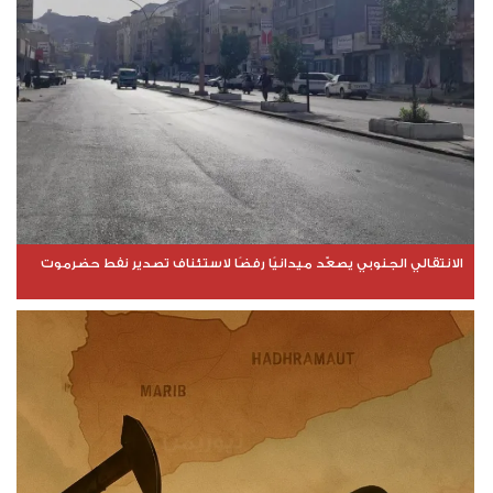
الانتقالي الجنوبي يصعّد ميدانيًا رفضًا لاستئناف تصدير نفط حضرموت