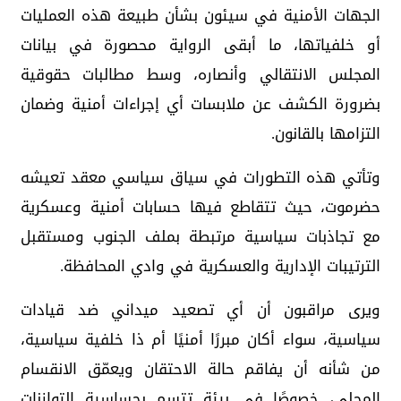
الجهات الأمنية في سيئون بشأن طبيعة هذه العمليات
أو خلفياتها، ما أبقى الرواية محصورة في بيانات
المجلس الانتقالي وأنصاره، وسط مطالبات حقوقية
بضرورة الكشف عن ملابسات أي إجراءات أمنية وضمان
التزامها بالقانون.
وتأتي هذه التطورات في سياق سياسي معقد تعيشه
حضرموت، حيث تتقاطع فيها حسابات أمنية وعسكرية
مع تجاذبات سياسية مرتبطة بملف الجنوب ومستقبل
الترتيبات الإدارية والعسكرية في وادي المحافظة.
ويرى مراقبون أن أي تصعيد ميداني ضد قيادات
سياسية، سواء أكان مبررًا أمنيًا أم ذا خلفية سياسية،
من شأنه أن يفاقم حالة الاحتقان ويعمّق الانقسام
المحلي، خصوصًا في بيئة تتسم بحساسية التوازنات