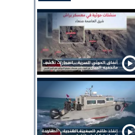
أنفاق الحوثي السرية .. انفجارات تكشف
ماتخفيه الجبال
إنقاذ طاقم السفينة الهندية .. المقاومة