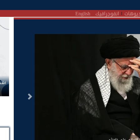
يوهات
انفوجرافيك
English
اشتر
التالى
 الإيراني علي خامنئي