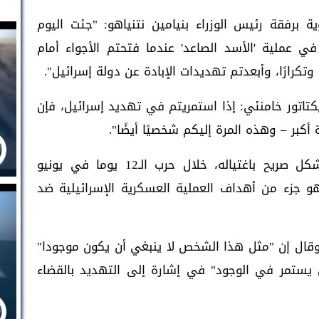
 برفقة رئيس الوزراء بنيامين نتنياهو: "جئت اليوم
ي عملية 'الأسد الصاعد' عندما فتحتم الأجواء أمام
وتكرارًا، وأبعدتم تهديدات الإبادة عن دولة إسرائيل".
كتاتور خامنئي: إذا استمريتم في تهديد إسرائيل، فإن
أكبر – وهذه المرة إليكم شخصيًا أيضًا".
وكان كاتس هدد خامنئي للمرة الأولى بشكل صريح باغتياله، خلال حرب الـ12 يوما في يونيو
و جزء من أهداف العملية العسكرية الإسرائيلية ضد
قال إن "مثل هذا الشخص لا ينبغي أن يكون موجودا"
 يستمر في الوجود" في إشارة إلى التهديد بالقضاء