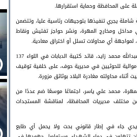
ة على المحافظة وحماية استقرارها.
ة شاملة يجري تنفيذها بتوجيهات رئاسية عليا، وتتضمن
في مداخل ومخارج المهرة، ونشر حواجز تفتيش ونقاط
 لمواجهة أي محاولات تسلل أو اختراق معادية.
وتأتي هذه الخطة عقب استشهاد العميد عبدالله محمد زايد، قائد كتيبة الدبابات في اللواء 137
موالية للحوثيين في مديرية حوف، على خلفية توقيف
أثناء محاولته مغادرة البلاد بوثائق مزورة.
رة، محمد علي ياسر، اجتماعًا موسعًا ضم عددًا من
من مختلف مديريات المحافظة، لمناقشة المستجدات
يدي جاء في إطار قانوني بحت ولا يحمل أي طابع
 لن تتهاون في دماء الشهداء، وستواصل جهودها في