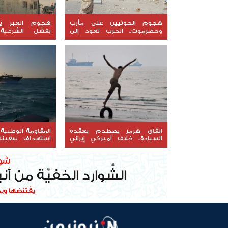
هجوم الحوثيين على مأرب
هجوم العبر يُع
وحضرموت.. الحرب تعود إلى
بفشل الشرعي
مسار التصعيد المفتوح
الاتصالات
اتفاق هرمز يصطدم بعقدة
المقاومة الوطنية
السيادة.. خلاف أميركي إيراني
استهداف سفينة
يعطل التسوية
البحر الأحمر