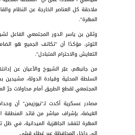
ملاحقة كل العناصر الخارجة عن النظام والقان
المهرة".
وثمّن بن ياسر الدور المجتمعي الفاعل لش
التوتر، مؤكدًا أن "تكاتف الجميع هو الضام
التعايش والاحترام المتبادل".
من جانبهم، عبّر الشيوخ والأعيان عن إدا
السلطة المحلية وقيادة الدولة، مشيدين بح
المجتمعي لقطع الطريق أمام محاولات جرّ ال
مصادر عسكرية أكدت لـ"نيوزيمن" أن وحد
الغيضة، بإشراف مباشر من قائد المنطقة ال
المهرة لتفقد الجاهزية الميدانية، في ظل ت
إلى داخل المحافظة عبر غطاء قبلي.