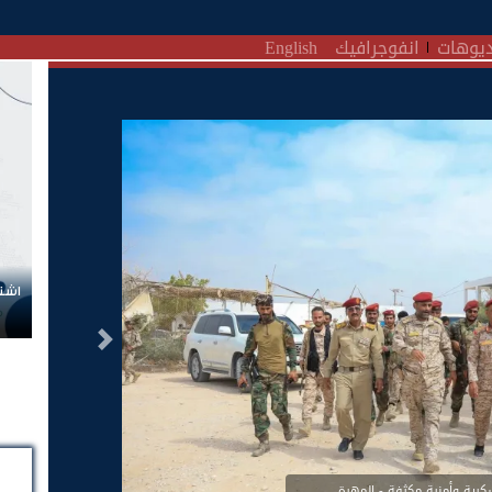
يوهات
انفوجرافيك
English
اشتر
التالى
رية وأمنية مكثفة - المهرة