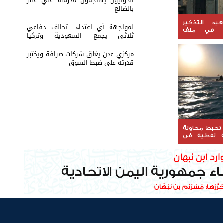
الحوثيون يهاجمون مدرسة علي عنتر
بالضالع
يد التذكير
لمواجهة أي اعتداء.. تحالف دفاعي
ة في ملف
ثلاثي يجمع السعودية وتركيا
وباكستان
مركزي عدن يغلق شركات صرافة ويختبر
قدرته على ضبط السوق
 تحبط محاولة
 نفطية في