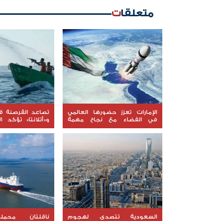
متعلقات
الإمارات تعزز حضورها العالمي
تصاعد القرصنة قب
في الفضاء مع نجاح مهمة
و«أتلانتا» تؤكد ال
"ليوناف-1"
السفن المحتجزة
السعودية تتصدى لهجوم
ناقلتان محملت