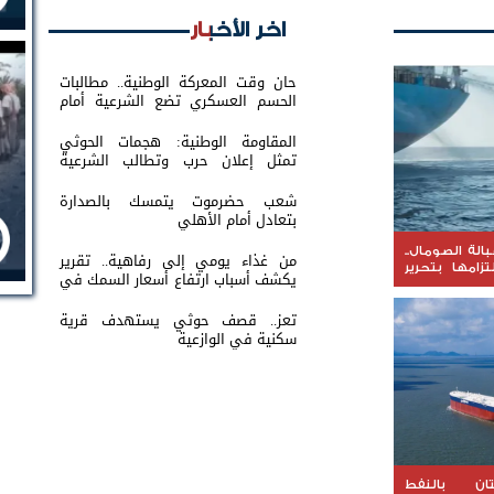
اخر الأخبار
حان وقت المعركة الوطنية.. مطالبات
الحسم العسكري تضع الشرعية أمام
اختبار القرار
المقاومة الوطنية: هجمات الحوثي
تمثل إعلان حرب وتطالب الشرعية
بتحريك الجبهات
شعب حضرموت يتمسك بالصدارة
بتعادل أمام الأهلي
الة الصومال..
من غذاء يومي إلى رفاهية.. تقرير
تزامها بتحرير
يكشف أسباب ارتفاع أسعار السمك في
عدن
تعز.. قصف حوثي يستهدف قرية
سكنية في الوازعية
ان بالنفط