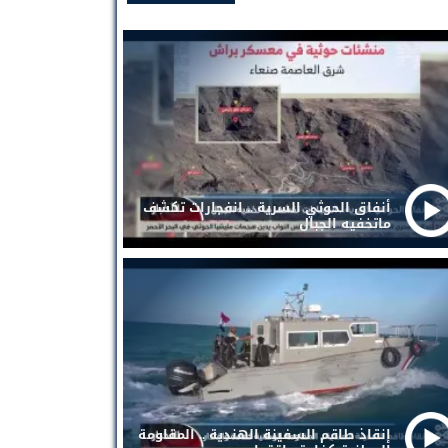
أنفاق الحوثي السرية .. انفجارات تكشف
ماتخفيه الجبال
إنقاذ طاقم السفينة الهندية .. المقاومة