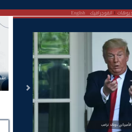
يوهات
انفوجرافيك
English
اشتر
التالى
الأميركي دونالد ترامب