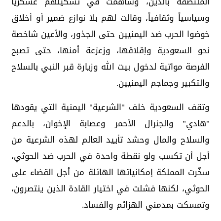
الملتصقة بالدين، وساهمت في تشكيلهم عسكرياً
وسياسياً وثقافياً، وقالت لهم بلا نوازع ضمير أو أخلاق
خوضوا الحرب ضد اليمنيين حتى الجذور، والأعين شاخصة
نحو السعودية وإقلاقها، وزعزعة أمنها، حتى تصبح
الفرصة مواتية لدخول بيت الله وزيارة قبر النبي بالسلاح
والتكبير وجماجم اليمنيين.
وتقف السعودية خلف "الشرعية" اليمنية التي يقودها
"هادي" والجنرال الأحمر وعصابة الإخوان، بالدعم
والسلاح والمال وحشد تأييد العالم لهذه الشرعية من
أجل أن تكسب ولو نقطة واحدة في الحرب ضد الحوثي،
سخّرت المملكة إمكانياتها الهائلة من أجل القضاء على
الحوثي، لكنها فشلت في اختيار القادة الذين ينتصرون،
وتمسكت بمدمني الهزائم والفساد.