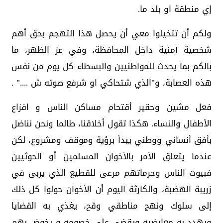
إي منطقة او بلد ما.
ولكم أن تتخيلوا معي أن يحصل هذا التهجم بحق أهم
شخصية أمنية داخل المحافظة، وفي عز الظهر، ما
بالكم بما يحدث للمواطنيين والبسطاء كل يوم من نفس
هذه العصابة، و"الذي شتحاكي او شرفع صوته ش ...." .
فعل مشين وحقير أقتحام مساكن الناس و افزاع
الأطفال والنساء. هكذا تقول أخلاقنا، طالما ونحن نناضل
بأفق أنساني ووطني يبدأ برؤية وموقف ومشروع، لكن
عندما يتعلق الأمر بالأخوان المسلمين أو الحوثيين
فبيوت الناس وحرماتهم مرعى للقطيع الذي يربى في
زريبة الهضبة، والكارثة اليوم أن الأخوان حولوا كل ذلك
إلى سلوك ونهج مناطقي وقح، يغذي به القضايا
ويهدد به معارضيه ويقضي على خصومه و يخوض بهم