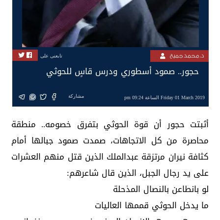
د. محمد جميح
تابعنى على
حجور.. صمود أسطوري ودرس قاسٍ للحوثي
مشاركة
Friday 01 March 2019 الساعة 09:24 pm
‏أثبتت حجور أن قوة الحوثي بتفرق خصومه.. منطقة
محاصرة من كل الاتجاهات، صمدت صمود جبالها أمام
كثافة نيران مرتزقة عبدالملك الذين قتل منهم العشرات
على يد رجال الجبل، الذين قال شاعرهم:
لو بانطاعن بالنصال المذحلة
ما يدخل الحوثي قممها العاليات