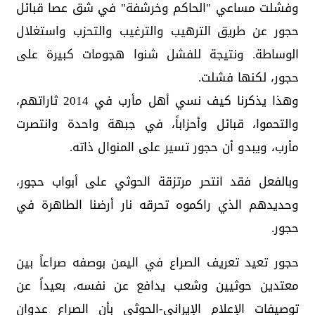
و‏فشلت مساعي "الحاكم وخرشفة" في شق عصا قبائل
حجور عن طريق الترهيب والترغيب والتحزب واستغلال
الوساطة. ونتيجة للفشل شنوا هجومات كبيرة على
حجور، لكنها فشلت.
وهذا يذكرنا كيف نسي أهل مأرب في 2014 ثاراتهم،
والتحموا، قبائل وأحزاباً، في جبهة واحدة وانتصرت
مأرب، ويبدو أن حجور تسير على المنوال ذاته.
وبالفعل فقد انتحر ‏مرتزقة الحوثي على أبواب حجور،
وحديدهم الذي راكموه تحرقه نار أرضنا الطاهرة في
حجور.
حجور تعيد تعريف الصراع في اليمن بوصفه صراعاً بين
معتدين حوثيين وشعب يدافع عن نفسه، بعيداً عن
توصيفات الإعلام الإيراني-الحوثي بأن الصراع عدوان