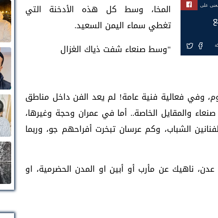
المخا، وسط كل هذه الأدخنة التي
بعنى على
ع
تغطي سماء اليمن السعيد.
"وسط صنعاء شفت ذياك الغزال
ة
، وفي فعالية فنية عامة! لم يعد الفن داخل مناطق
صنعاء والمقايل الخاصة.. أما في عمران وحجة وغيرها،
انين الشباب، وكم عرسان تبخرت أفراحهم جو، وربما
عدن، ناهيك عن مأرب أو أبين او المدن الحضرمية، او