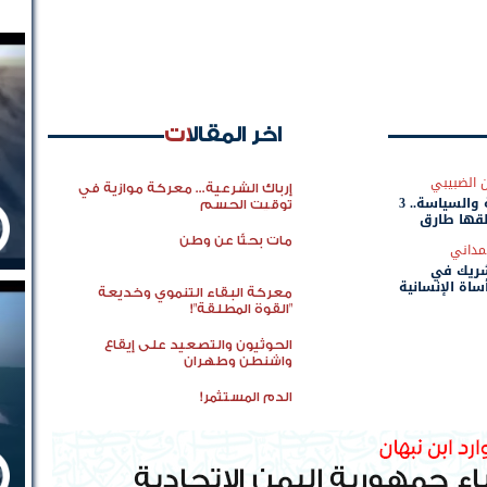
اخر المقالات
 الضبيبي
إرباك الشرعية... معركة موازية في
بين الدولة والسياسة.. 3
توقيت الحسم
قها طارق
مات بحثًا عن وطن
مداني
شريك في
ساة الإنسانية
معركة البقاء التنموي وخديعة
"القوة المطلقة"!
الحوثيون والتصعيد على إيقاع
واشنطن وطهران
الدم المستثمر!