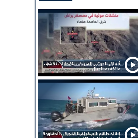
أنفاق الحوثي السرية .. انفجارات تكشف
ماتخفيه الجبال
إنقاذ طاقم السفينة الهندية .. المقاومة