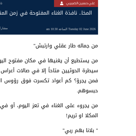
علي حسين الضبيبي
تا
المخا.. نافذة الغناء المفتوحة في زمن المن
مشارك
Tuesday 02 June 2026 الساعة 10:30 am
من جماله طار عقلي وارتبش"
من يستطيع أن يغنيها في مكان مفتوح اليوم
سيطرة الحوثيين متاحاً إلا في صالات أعراس 
فمن يجرؤ؟ كم أعواد تكسرت فوق رؤوس الفن
حبسوهم.
من يجروء على الغناء في تعز اليوم، أو في 
المكلا او تريم!
" بلانا بهم ربي"