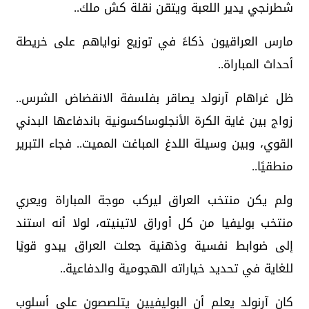
شطرنجي يدير اللعبة ويتقن نقلة كش ملك..
مارس العراقيون ذكاءً في توزيع نواياهم على خريطة
أحداث المباراة..
ظل غراهام آرنولد يصاقر بفلسفة الانقضاض الشرس..
زواج بين غاية الكرة الأنجلوساكسونية باندفاعها البدني
القوي، وبين وسيلة اللدغ المباغت المميت.. فجاء التبرير
منطقيًا..
ولم يكن منتخب العراق ليركب موجة المباراة ويعري
منتخب بوليفيا من كل أوراق لاتينيته، لولا أنه استند
إلى ضوابط نفسية وذهنية جعلت العراق يبدو قويًا
للغاية في تحديد خياراته الهجومية والدفاعية..
كان آرنولد يعلم أن البوليفيين يتلصصون على أسلوب