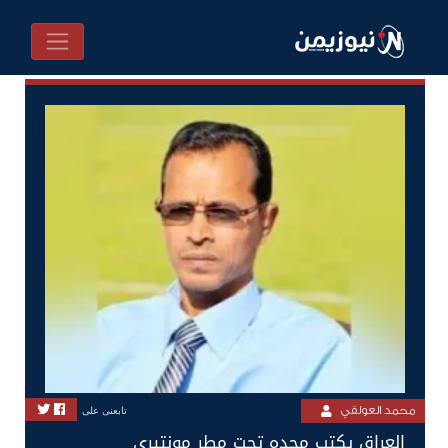
محمد العولقي
تابعنى على
العراق يكتب مجده تحت مطر مونتيري