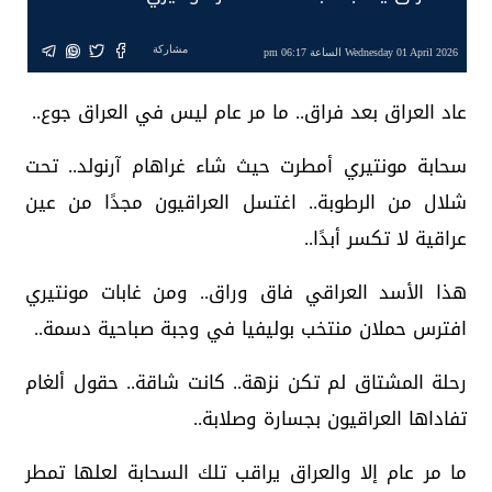
مشاركة
Wednesday 01 April 2026 الساعة 06:17 pm
عاد العراق بعد فراق.. ما مر عام ليس في العراق جوع..
سحابة مونتيري أمطرت حيث شاء غراهام آرنولد.. تحت
شلال من الرطوبة.. اغتسل العراقيون مجدًا من عين
عراقية لا تكسر أبدًا..
هذا الأسد العراقي فاق وراق.. ومن غابات مونتيري
افترس حملان منتخب بوليفيا في وجبة صباحية دسمة..
رحلة المشتاق لم تكن نزهة.. كانت شاقة.. حقول ألغام
تفاداها العراقيون بجسارة وصلابة..
ما مر عام إلا والعراق يراقب تلك السحابة لعلها تمطر