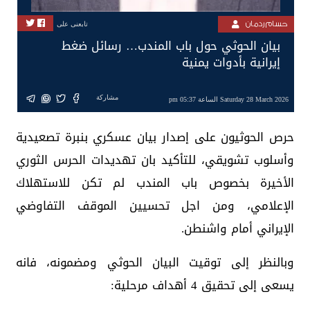
حسام ردمان
تابعنى على
بيان الحوثي حول باب المندب… رسائل ضغط
إيرانية بأدوات يمنية
مشاركة
Saturday 28 March 2026 الساعة 05:37 pm
حرص الحوثيون على إصدار بيان عسكري بنبرة تصعيدية
وأسلوب تشويقي، للتأكيد بان تهديدات الحرس الثوري
الأخيرة بخصوص باب المندب لم تكن للاستهلاك
الإعلامي، ومن اجل تحسيين الموقف التفاوضي
الإيراني أمام واشنطن.
وبالنظر إلى توقيت البيان الحوثي ومضمونه، فانه
يسعى إلى تحقيق 4 أهداف مرحلية: