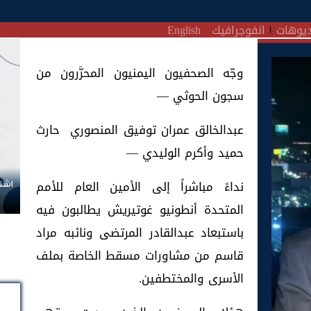
يوهات
انفوجرافيك
English
وجّه الصحفيون اليمنيون المحرَّرون من
سجون الحوثي —
عبدالخالق عمران توفيق المنصوري حارث
حميد وأكرم الوليدي —
نداءً مباشراً إلى الأمين العام للأمم
اشتر
المتحدة أنطونيو غوتيريش يطالبون فيه
باستبعاد عبدالقادر المرتضى ونائبه مراد
قاسم من مشاورات مسقط الخاصة بملف
الأسرى والمختطفين.