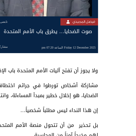
فيصل المجيدي
تابعنى
صوت الضحايا… يطرق باب الأمم المتحدة
مشارك
Friday 12 December 2025 الساعة 07:20 pm
ولا يجوز أن تفتح آليات الأمم المتحدة باب الإ
مشارَكة أشخاص تورطوا في جرائم اختطا
الضحايا، هو إخلال خطير بمبدأ المساءلة، وانته
إن هذا النداء ليس مطلباً شخصياً…
بل تحذير من أن تتحول منصة الأمم المتحد
لهم مخرجاً آمناً من المحاسبة.