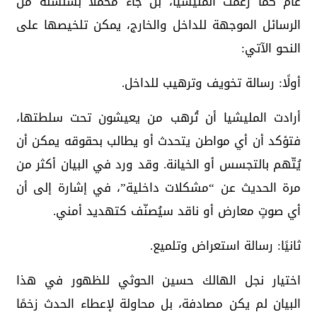
عام كما زعمت المليشيا، بل جاء محمّلاً بسلسلة من
الرسائل الموجهة للداخل والخارج، يمكن تلخيصها على
النحو الآتي:
أولًا: رسالة تخويف وترهيب للداخل.
أرادت المليشيا أن تُرهب من يعيشون تحت سلطتها،
فتؤكد أن أي مواطن يتحدث أو يطالب بحقوقه يمكن أن
يُتّهم بالتجسس أو الخيانة. وقد ورد في البيان أكثر من
مرة الحديث عن “مشكلات داخلية”، في إشارة إلى أن
أي صوتٍ معارض أو ناقد سيُصنّف كتهديد أمني.
ثانيًا: رسالة استعراض وتلميع.
اختيار نجل الهالك حسين الحوثي للظهور في هذا
البيان لم يكن مصادفة، بل محاولة لإعطاء الحدث زخمًا