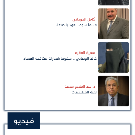
كامل الخوداني
قسماً سوف نعود يا صنعاء
سمية الفقيه
خالد الوصابي .. سقوط شعارات مكافحة الفساد
د. عبد المنعم سعيد
لعنة الميليشيات
فيديو