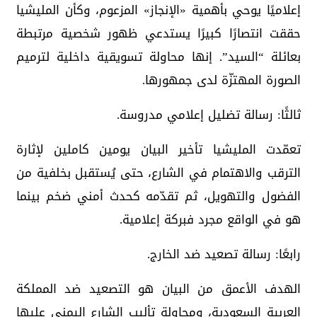
إعلاميًا يوحي بأهمية «الإنجاز» المزعوم، وكأن المليشيا
حققت انتصارًا كبيرًا يستدعي ظهور شخصية مرتبطة
بعائلة “السيد”. إنها محاولة تسويقية داخلية لترميم
الصورة المهتزّة لدى جمهورها.
ثالثًا: رسالة تضليل إعلامي مدروسة.
تعمّدت المليشيا تأخير البيان يومين كاملين لإثارة
الترقب والاهتمام في الشارع، حتى يُستقبل بخلفية من
الفضول والتهويل، ثم تقدّمه كحدث أمني ضخم بينما
هو في الواقع مجرد فبركة إعلامية.
رابعًا: رسالة تصعيد ضد الخارج.
الهدف الأعمق من البيان هو التصعيد ضد المملكة
العربية السعودية، ومحاولة تأليب الشارع اليمني عليها