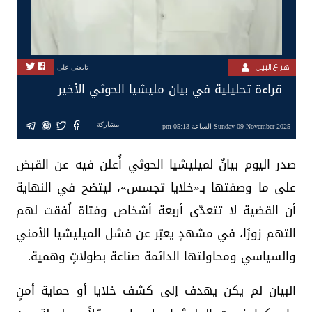
هزاع البيل
تابعنى على
قراءة تحليلية في بيان مليشيا الحوثي الأخير
مشاركة
Sunday 09 November 2025 الساعة 05:13 pm
صدر اليوم بيانٌ لميليشيا الحوثي أُعلن فيه عن القبض
على ما وصفتها بـ«خلايا تجسس»، ليتضح في النهاية
أن القضية لا تتعدّى أربعة أشخاص وفتاة لُفقت لهم
التهم زورًا، في مشهدٍ يعبّر عن فشل الميليشيا الأمني
والسياسي ومحاولتها الدائمة صناعة بطولاتٍ وهمية.
البيان لم يكن يهدف إلى كشف خلايا أو حماية أمنٍ