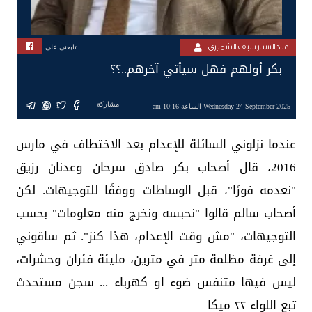
عبدالستار سيف الشميري
تابعنى على
بكر أولهم فهل سيأتي آخرهم..؟؟
مشاركة
Wednesday 24 September 2025 الساعة 10:16 am
عندما نزلوني السائلة للإعدام بعد الاختطاف في مارس
2016، قال أصحاب بكر صادق سرحان وعدنان رزيق
"نعدمه فورًا"، قبل الوساطات ووفقًا للتوجيهات. لكن
أصحاب سالم قالوا "نحبسه ونخرج منه معلومات" بحسب
التوجيهات، "مش وقت الإعدام، هذا كنز". ثم ساقوني
إلى غرفة مظلمة متر في مترين، مليئة فئران وحشرات،
ليس فيها متنفس ضوء او كهرباء ... سجن مستحدث
تبع اللواء ٢٢ ميكا