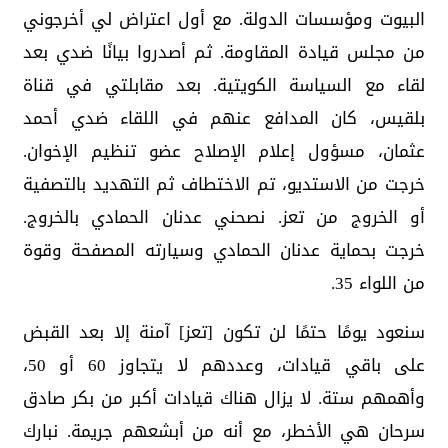
البيوت ومؤسسات الدولة. مع أول اعتراض لي أخرجوني
من مجلس قيادة المقاومة. ثم أصدروا بيانًا ضدي بعد
لقاء مع السياسة الكويتية. بعد مقابلتي في قناة
بلقيس، كان المدافع عنهم في اللقاء ضدي أحمد
عثمان، مسؤول إعلام الإصلاح عضو تنظيم الإخوان.
خرجت من الاستديو، تم الاختطاف ثم التهديد بالتصفية
أو الخروج من تعز. نصحني عدنان الحمادي بالخروج.
خرجت بحماية عدنان الحمادي وسيارته المصفحة وقوة
من اللواء 35.
سنعود يومًا حتمًا لن تكون [تعز] آمنة إلا بعد القبض
على باقي قيادات، وعددهم لا يتجاوز 60 أو 50،
وأهمهم ستة. لا يزال هناك قيادات أكبر من بكر صادق
سرحان هي الأخطر، مع أنه من أبشعهم جريمة. نبارك