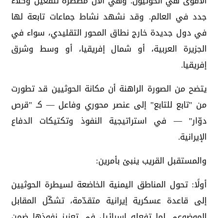
الأقوى هي الحوثيون. وهي الآن مضطرة لتفعيل وكلاء
جدد في العالم. وقد نشهد نشاط جماعات تابعة لها
في دول جديدة خارج نطاق المحور التقليدي، سواء في
الجزيرة العربية، أو شمال إفريقيا، أو وسط وشرق
إفريقيا.
‏يتضح من الصورة الراهنة أن مكانة الحوثيين قد تطورت
من "تابع للتابع" إلى عنصر محوري وفاعل — كـ "قرص
دوّار" — في استراتيجية النفوذ وتكتيكات الدفاع
الإيرانية.
‏والمستقبل القريب ينبئ بأمرين:
‏أولًا: تحول المناطق اليمنية الخاضعة لسيطرة الحوثيين
إلى قاعدة عسكرية إيرانية متقدّمة، تشكّل المقابل
الموضوعي لما تفعله إسرائيل في تعزيز نفوذها ضمن