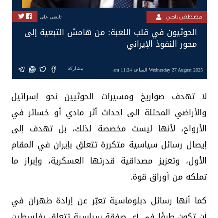
مصطفى ناجي
تابعنى على
‏الحوثيون في قلب اللعبة: من هامش التبعية إلى
محور النفوذ الإيراني
مشاركة
Wednesday 27 August 2025 الساعة 11:24 am
‏لا تهدف صواريخ ومسيرات الحوثيين نحو إسرائيل
والأراضي المحتلة إلى إحداث أثر مادي أو خسائر في
الأرواح، لأنها ليست مخصصة لذلك، بل تهدف إلى
إيصال رسائل سياسية متكررة تتعلق بإيران في المقام
الأول، وتعزيز مصداقية قدرتها العسكرية، وإبراز ما
تملكه من أوراق قوة.
‏كما أنها رسائل دبلوماسية تعبّر عن إرادة طهران في
أن تكون طرفًا في أي صفقة سياسية تتعلق بفلسطين