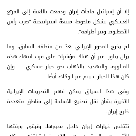
‏إلا أن إسرائيل فاجأت إيران ودفعت باللعبة إلى المربّع
العسكري بشكل ملحوظ، متبعةً استراتيجية "ضرب رأس
الأخطبوط وبتر أطرافه".
‏لم يخرج المحور الإيراني بعدُ من منطقه السابق، وما
يزال يناور. غير أن هناك مؤشرات على قرب انتهاء هذه
المناورة، والتهديد بالذهاب نحو خيار عسكري — وإن
كان هذا الخيار سيتم عبر الوكلاء أيضًا.
‏وفي هذا السياق يمكن فهم التصريحات الإيرانية
الأخيرة بشأن نقل تصنيع الأسلحة إلى مناطق متعددة
خارج إيران.
‏تتقلص خيارات إيران داخل محورها، وتبقى ورقتها