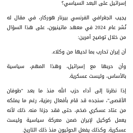
إسرائيل على البعد السياسي؟
‏يجيب الجغرافي الفرنسي بيرنار هوركار، في مقال له
نُشر عام 2024 في معهد ماتينيون، على هذا السؤال
من خلال توضيح أمرين:
‏أن إيران تحارب بما لديها من وكلاء.
‏وأن حربها مع إسرائيل، وهذا المهم، سياسية
بالأساس، وليست عسكرية.
‏إذا نظرنا إلى أداء حزب الله منذ ما بعد "طوفان
الأقصى"، سنجده قد قام بأفعال رمزية، رغم ما يملكه
من عتاد عسكري ضخم، حتى فقد جزءًا منه. ذلك لأنه
يعمل كوكيل لإيران ضمن معركة سياسية وليست
عسكرية. وكذلك يفعل الحوثيون منذ ذلك التاريخ.