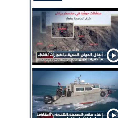
أنفاق الحوثي السرية .. انفجارات تكشف
ماتخفيه الجبال
إنقاذ طاقم السفينة الهندية .. المقاومة