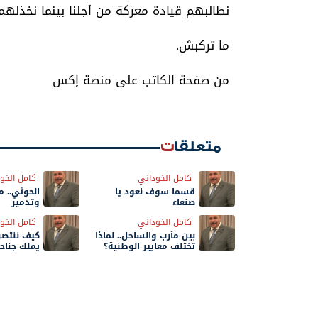
نطالبهم قيادة معركة من أجلنا بينما نخذلهم 
ما تركبش.
من صفحة الكاتب على منصة إكس
متعلقات
كامل الخوداني
كامل الخو
قسماً سوف نعود يا
الحوثي.. 
صنعاء
وتدمير
كامل الخوداني
كامل الخو
بين مأرب والساحل.. لماذا
كيف ننتصر
تختلف معايير الوطنية؟
يملك جناح