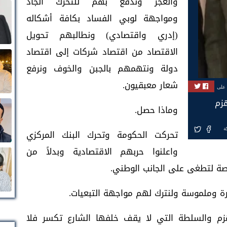
والعجز وندفع بهم للتحرك الجاد
ومواجهة لوبي الفساد بكافة أشكاله
(إدري واقتصادي) ونطالبهم تحويل
الاقتصاد من اقتصاد شركات إلى اقتصاد
دولة ونتهمهم بالجبن والخوف ونرفع
شعار معبقيون.
 على
هزم
وماذا حصل.
ة
تحركت الحكومة وتحرك البنك المركزي
واعلنوا حربهم الاقتصادية وبدلاً من
صة لتطغى على الجانب الوطني.
هرة وملموسة ولنترك لهم مواجهة التبعيات.
هزم والسلطة التي لا يقف خلفها الشارع تكسر فلا