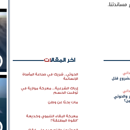
مساندتنا.
اخر المقالات
داني
الحوثي.. شريك في صناعة المأساة
مشروع قتل
الإنسانية
إرباك الشرعية... معركة موازية في
داني
توقيت الحسم
 والحوثي
ين؟
مات بحثًا عن وطن
معركة البقاء التنموي وخديعة
"القوة المطلقة"!