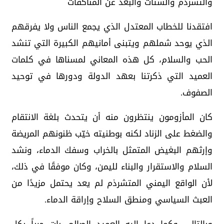
والتشرذم والشتات والبعد عن المناكفات
افتقدنا للخطاب المعتدل الذي يجمع الناس ولا يفرقهم
الذي يوحد شملهم ويتبنى أمانيهم الكبيرة التي تنشد
الحب والسلام، كل هذه المعاني لمسناها في كلمات
العميد التي ذكرتنا بعهد الدولة ودورها في توحيد
الصفوف.
كان المأزومون ينتظرون منه أن يتحدث بلغة الانتقام
والضغط على الزناد لكنه بوطنيته خيّب ظنونهم المريضة
وإرثهم البغيض المتمثل بالخراب وسفك الدماء، ونشد
السلام والاستقرار والبناء لليمن، وكان موفقًا في ذلك،
لأن الواقع اليمني المتشرذم لم يعد يحتمل مزيدًا من
العبث السياسي ومنطق السلاح وإراقة الدماء.