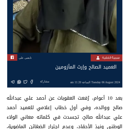
سمية الفقيه
تابعنى على
العميد الصالح وإرث المأزومين
مشاركة
Tuesday 06 August 2024 الساعة 11:20 am
بعد 10 أعوام، رُفعت العقوبات عن أحمد علي عبدالله
صالح ووالده، وفي أول خطاب إعلامي للعميد أحمد
علي عبدالله صالح، تجسدت في كلماته معاني الولاء
الوطني ونبذ الأحقاد، وعدم اجترار الضغائن الماضوية،