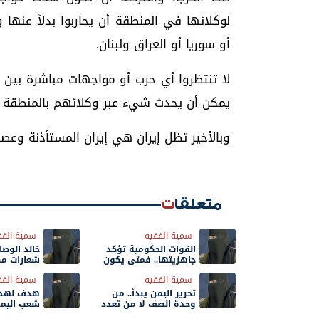
لوكلائها في المنطقة أن يحاربوا بدلاً عنه
أو سوريا أو العراق ولبنان.
لا تنتظروا أي حرب أو مواجهات مباشرة بين 
يمكن أن يحدث شيء عبر وكلائهم بالمنطقة دون
وبالأخير تظل إيران هي إيران المستأذنة وعص
متعلقات
سمية الفقيه
سمية الفق
القوات الحكومية تؤكد
خالد الوصا
جاهزيتها.. فمتى يكون
شعارات مك
القتال؟
سمية الفقيه
سمية الفق
تحرير اليمن يبدأ.. من
هدف لهدف 
وحدة الصف لا من تعدد
شعب اليمن
الخنادق