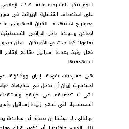
اليوم تتكرر المسرحية والاستهلاك الإعلامي
لأماكن وصولها داخل الأراضي الفلسطينية ا
تقلقوا" كما حدث مع الأمريكان. ليعلن مندو
فعل وتبث بعدها إسرائيل مقاطع لإقلاع ال
استهدفتها.
هي مسرحيات تقودها إيران ووكلاؤها في ا
لجمهورية إيران أن تدخل في مواجهات مبا
التي لا تعصيهم في حربهم واستهداف
المستقبلية التي تسعى إليها إسرائيل وأمري
وبالتالي، لا يمكننا أن نصدق أي مواجهة يم
تلك الحرب، وافترضنا أن تكون هناك مواجه