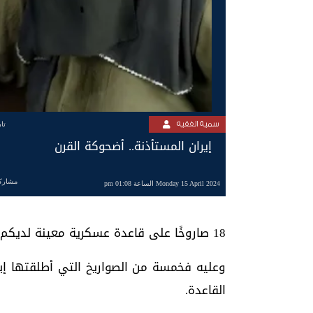
سمية الفقيه
تا
إيران المستأذنة.. أضحوكة القرن
مشارك
Monday 15 April 2024 الساعة 01:08 pm
18 صاروخًا على قاعدة عسكرية معينة لديكم، لكن لا تقلقوا، لن تصل الصواريخ إلى القاعدة".
وعليه فخمسة من الصواريخ التي أطلقتها إير
القاعدة.