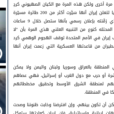
 مرة أخرى ولكن هذه المرة مع الكيان الصهيوني كردٍ
على استهداف القنصلية الإيرانية في سوريا لتعلن إيران أنها سَيَّرت أكثر من 200 طائرة مسيّرة
وصواريخ لاستهداف الكيان الصهيوني والذي زمَّنته بإعلان رسمي بأنها ستصل خلال 9 ساعات
لمحتله كنوع من التنبيه العلني هذي المرة بأن "لا
ب إيران في الأمم المتحدة توقف الهجوم الوهمي كرد
طيران من قاعدتها العسكرية التي زعمت إيران أنها
لمنطقة بالعراق وسوريا ولبنان واليمن ولا يمكن
شرة أو حرب مع دول الغرب أو إسرائيل، فهي عصاهم
هم لمنطقة الشرق الأوسط وتحقيق مخططاتهم
كا في المنطقة.
كن أن تكون بينهم، وإن افترضنا وخابت ظنوننا وصحت
ات إيرانية وإسرائيلية، فإن إيران كعادتها ستوكل