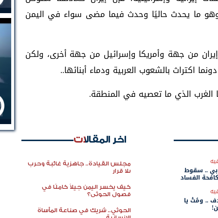
ا وهو ما يحدث حاليًا وحدث فيما مضى سواء في اليمن
إيران من جهة وأمريكا وإسرائيل من جهة أخرى، ولكن
ما اكتراث بالشعوب العربية ودماء أبنائها..
ا الغرب الذي ما تعصيه في المنطقة.
اخر المقالات
يه
مجلس القيادة.. جاهزية غائبة وحرب
بي .. سقوط
بلا قرار
افحة الفساد
كيف يخسر اليمن جيلاً كاملًا في
يه
فصول الحوثي؟
.. ومُتْ يا
!
الحوثي.. شريك في صناعة المأساة
الإنسانية