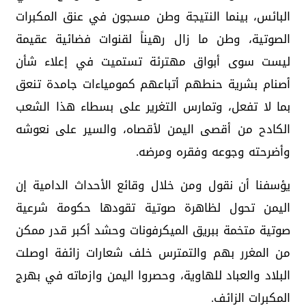
البائس، بينما النتيجة وطن مسجون في عنق المكبرات
الصوتية، وطن ما زال رهيناً لقنوات فضائية عقيمة
ليست سوى أبواق مهترئة تستميت في إعلاء شأن
أصنام بشرية حنطهم أتباعهم كمومياءات جامدة تنعق
بما لا تفعل، وتمارس التغرير على بسطاء هذا الشعب
الكادح من أقصى اليمن لأقصاه، والسير على نعوشه
وأضرحته وجوعه وفقره ومرضه.
يؤسفنا أن نقول ومن خلال وقائع الأحداث الدامية إن
اليمن تحول لظاهرة صوتية تقودها حكومة شرعية
صوتية متخمة ببريق الميكرفونات وحشد أكبر قدر ممكن
من المغرر بهم والتمترس خلف شعارات زائفة اوصلت
البلاد والعباد للهاوية، وحصروا اليمن وازماته في بهرج
المكبرات الزائف.