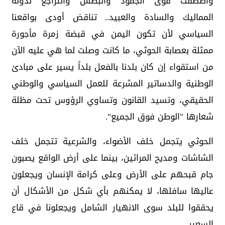
واصطفت قوى الجمود والبطش والتراجع لدولة
المماليك والسادة والعبيد.. تناقض أودى بواقعنا
السياسي لأن تكون اليمن في قبضة زمرة مأجورة
ممثلة بعصابة الحوثي، ما كانت وصلت لما هي عليه الآن
من استقواء إن كان بلدنا بالفعل بلداً يسير على مبادئ
الوطنية والدساتير المشرعة للعمل السياسي والوطني
الحقيقي، وتسيد القانون وتساوي الرؤوس تحت مظلة
شعارها "الوطن فوق الجميع".
الحوثي يتجمل خلف الأضواء، والشرعية تتجمل خلف
الشاشات ومديح المرائين، بينما على أرض الواقع يصبون
جام قبحهم على الأرض وعلى كرامة الإنسان ويجعلون
عاليها سافلها، لا يمكنهم بأي شكل من الأشكال أن
يحققوا للبلد سوى الانهيار الشامل ويجعلونا في قاع
السعير.