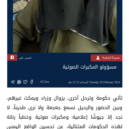
سمية الفقيه
تابعنى على
مسؤولو المكبرات الصوتية
مشاركة
Tuesday 20 February 2024 الساعة 11:13 am
تأتي حكومة وترحل أخرى، يزوال وزراء ويمكث غيرهم،
وبين الحضور والرحيل نسمع جعجعة ولا نرى طحيناً، لا
نجد إلا جيوشًا إعلامية ومكبرات صوتية وخطباً رنانة
لهذه الحكومات المتتالية، عن تحسين الواقع اليمني