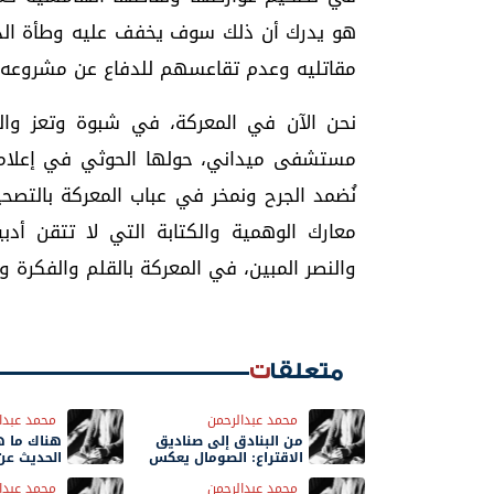
هو يدرك أن ذلك سوف يخفف عليه وطأة الذ
مقاتليه وعدم تقاعسهم للدفاع عن مشروعه ا
نحن الآن في المعركة، في شبوة وتعز وال
مستشفى ميداني، حولها الحوثي في إعلامه 
نُضمد الجرح ونمخر في عباب المعركة بالتصح
معارك الوهمية والكتابة التي لا تتقن أدب
والنصر المبين، في المعركة بالقلم والفكرة و
متعلقات
محمد عبدالرحمن
محمد عبدا
من البنادق إلى صناديق
هناك ما ه
الاقتراع: الصومال يعكس
الحديث عن
مرآة الفشل اليمني
الجنوب"
محمد عبدالرحمن
محمد عبدا