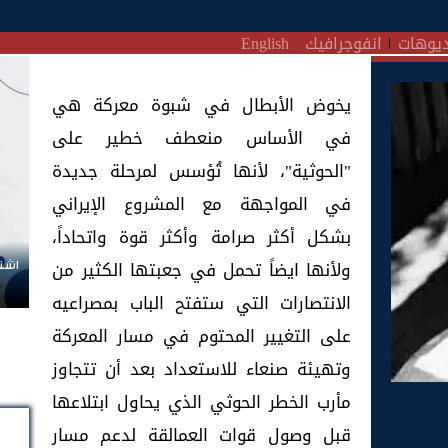
يوهات
انفوجرافيك
English
يخوض الأبطال في شبوة معركة هي
في الأساس منعطف خطير على
"الحوثية"، لأنها تُؤسس لمرحلة جديدة
في المواجهة مع المشروع الإيراني
بشكل أكثر صرامة وأكثر قوة واتحاداً،
ولأنها ايضاً تحمل في جعبتها الكثير من
اشتر
الانتصارات التي ستفتح الباب بمصراعيه
على التغيير المحتوم في مسار المعركة
وتهيئة صنعاء للاستعداد بعد أن تتجاوز
مأرب الخطر الحوثي الذي يحاول ابتلاعها
قبل وصول قوات العمالقة لدعم مسار