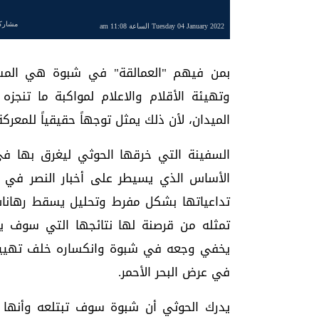
مشارك
Tuesday 04 January 2022 الساعة 11:08 am
بمن فيهم "العمالقة" في شبوة هي المسا
وتهيئة الأقلام والاعلام لمواكبة ما تنجز
الميدان، لأن ذلك يمثل توجهاً حقيقياً للمعركة
السفينة التي خرقها الحوثي ليغرق بها ف
الأساس الذي يسيطر على أخبار النصر في 
تداعياتها بشكل مفرط وتحليل يسقط رهانات 
تمثله من قرصنة لها نتائجها التي سوف يت
يخفي وجعه في شبوة وانكساره خلف تهييج ا
في عرض البحر الأحمر.
يدرك الحوثي أن شبوة سوف تبتلعه وأنها