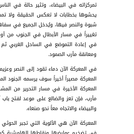
تمركزاته في البيضاء، وتثير حالة في الناس
يحشوها بخطابات لا تعكس الحقيقة ولا تمت 
شبوة والنصر فيها، ويُدخل الجميع في سفاها
تغييراً في مسار الأبطال في الجنوب من أول
في إعادة التموضع في الساحل الغربي ثم ال
ومعانقة مأرب الصمود.
في المعركة الآن دماء تقود إلى النصر وعز
المعركة مصيراً أخيراً سوف يرسمه الجنود المق
المعركة الأخيرة في مسار التحرير من المشر
مأرب، فإن تعز والضالع على موعد لفتح باب 
والبيضاء والاتجاه معاً نحو صنعاء.
المعركة الآن هي الألوية التي تجبر الحوثي
في تضخيم عوارضها ونقاطها الهامشية كما 